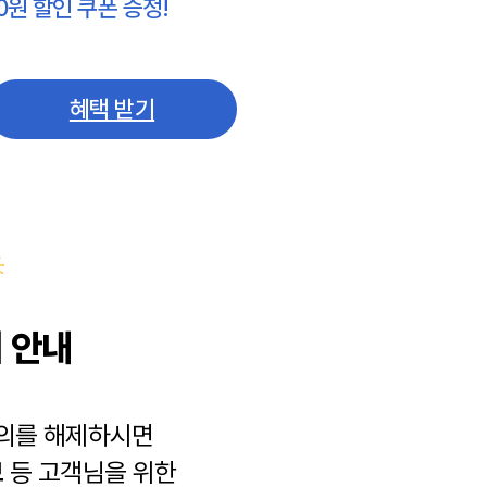
0원 할인 쿠폰 증정!
혜택 받기
 안내
동의를 해제하시면
보
등 고객님을 위한