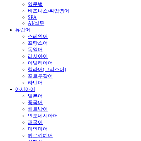
영문법
비즈니스/취업영어
SPA
AI/실무
유럽어
스페인어
프랑스어
독일어
러시아어
이탈리아어
헬라어(그리스어)
포르투갈어
라틴어
아시아어
일본어
중국어
베트남어
인도네시아어
태국어
미얀마어
튀르키예어