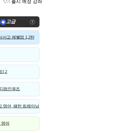
: 출시 예정 강좌
고급
사고 레벨업 1,2탄
1,2
디엄인유즈
 영어, 패턴 트레이닝
스 영어