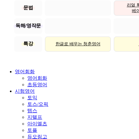
리얼 
문법
베이직
독해/영작문
특강
한글로 배우는 청춘영어
영어회화
영어회화
초등영어
시험영어
토익
토스/오픽
텝스
지텔프
아이엘츠
토플
듀오링고