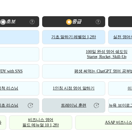
초보
중급
기초 말하기 레벨업 1,2탄
실전 영어식
100일 완성 영어 쉐도잉
Starter, Rocket, Skill-Up
DY with SNS
평생 써먹는 ChatGPT 영어 공부법
척척 리스닝
1인칭 시점 영어 말하기
이
기초 리스닝
트레이닝 훈련
뉴욕 브이로그
비즈니스 영어
화
ASAP 비즈니
필드 메뉴얼 10 1,2탄