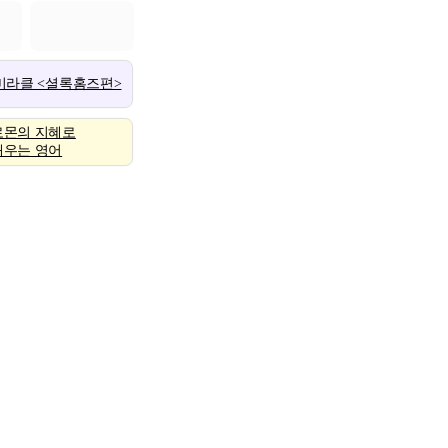
 미라클 <셜록홈즈편>
로몬의 지혜로
배우는 영어