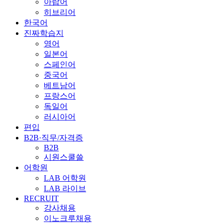
아랍어
히브리어
한국어
진짜학습지
영어
일본어
스페인어
중국어
베트남어
프랑스어
독일어
러시아어
편입
B2B·직무/자격증
B2B
시원스쿨쓸
어학원
LAB 어학원
LAB 라이브
RECRUIT
강사채용
이노크루채용