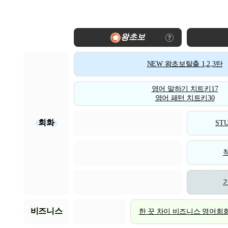
왕초보
NEW 왕초보탈출 1,2,3탄
영어 말하기 치트키17
영어 패턴 치트키30
회화
STU
비즈니스
한 끗 차이 비즈니스 영어회