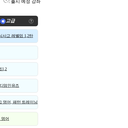
: 출시 예정 강좌
고급
사고 레벨업 1,2탄
1,2
디엄인유즈
 영어, 패턴 트레이닝
스 영어