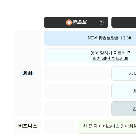
왕초보
NEW 왕초보탈출 1,2,3탄
영어 말하기 치트키17
영어 패턴 치트키30
회화
STU
비즈니스
한 끗 차이 비즈니스 영어회