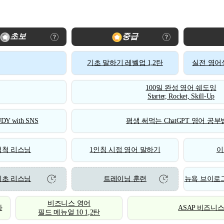
초보
중급
기초 말하기 레벨업 1,2탄
실전 영어식
100일 완성 영어 쉐도잉
Starter, Rocket, Skill-Up
DY with SNS
평생 써먹는 ChatGPT 영어 공부법
척척 리스닝
1인칭 시점 영어 말하기
이
기초 리스닝
트레이닝 훈련
뉴욕 브이로그
비즈니스 영어
화
ASAP 비즈니
필드 메뉴얼 10 1,2탄