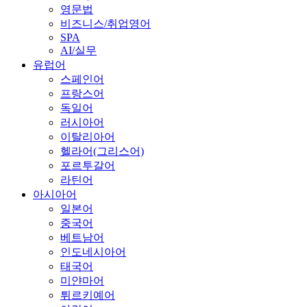
영문법
비즈니스/취업영어
SPA
AI/실무
유럽어
스페인어
프랑스어
독일어
러시아어
이탈리아어
헬라어(그리스어)
포르투갈어
라틴어
아시아어
일본어
중국어
베트남어
인도네시아어
태국어
미얀마어
튀르키예어