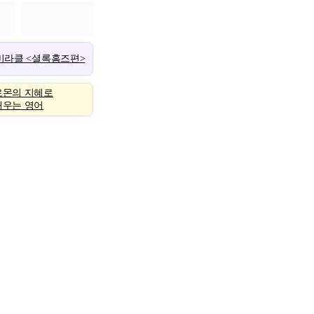
 미라클 <셜록홈즈편>
로몬의 지혜로
배우는 영어