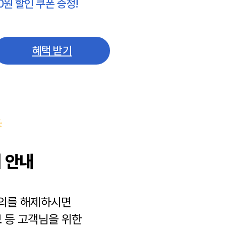
0원 할인 쿠폰 증정!
혜택 받기
 안내
동의를 해제하시면
보
등 고객님을 위한