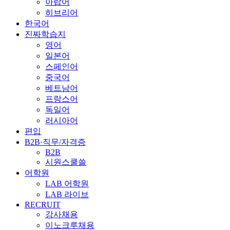
아랍어
히브리어
한국어
진짜학습지
영어
일본어
스페인어
중국어
베트남어
프랑스어
독일어
러시아어
편입
B2B·직무/자격증
B2B
시원스쿨쓸
어학원
LAB 어학원
LAB 라이브
RECRUIT
강사채용
이노크루채용