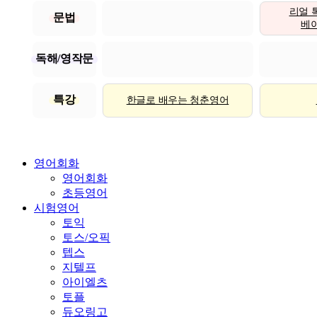
리얼 
문법
베이직
독해/영작문
특강
한글로 배우는 청춘영어
영어회화
영어회화
초등영어
시험영어
토익
토스/오픽
텝스
지텔프
아이엘츠
토플
듀오링고