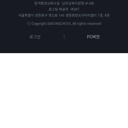
원격평생교육시설 : 남부교육지원청-414호
호스팅 제공자 : ㈜)KT
서울특별시 영등포구 영신로 166 영등포반도아이비밸리 7층, 8층
ⓒ Copyright SIWONSCHOOL All rights reserved
로그인
PC버전