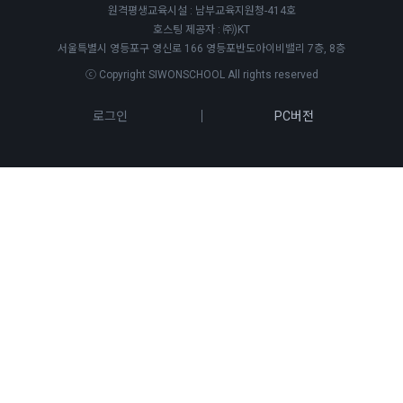
원격평생교육시설 : 남부교육지원청-414호
호스팅 제공자 : ㈜)KT
서울특별시 영등포구 영신로 166 영등포반도아이비밸리 7층, 8층
ⓒ Copyright SIWONSCHOOL All rights reserved
로그인
PC버전