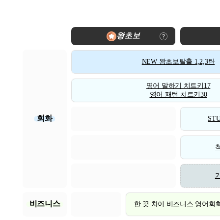
왕초보
NEW 왕초보탈출 1,2,3탄
영어 말하기 치트키17
영어 패턴 치트키30
회화
STU
비즈니스
한 끗 차이 비즈니스 영어회