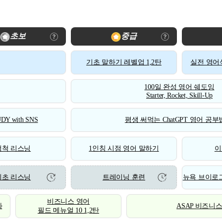
초보
중급
기초 말하기 레벨업 1,2탄
실전 영어식
100일 완성 영어 쉐도잉
Starter, Rocket, Skill-Up
DY with SNS
평생 써먹는 ChatGPT 영어 공부법
척척 리스닝
1인칭 시점 영어 말하기
이
기초 리스닝
트레이닝 훈련
뉴욕 브이로그
비즈니스 영어
화
ASAP 비즈니
필드 메뉴얼 10 1,2탄