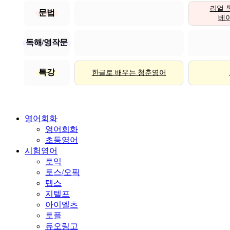
리얼 
문법
베이직
독해/영작문
특강
한글로 배우는 청춘영어
영어회화
영어회화
초등영어
시험영어
토익
토스/오픽
텝스
지텔프
아이엘츠
토플
듀오링고