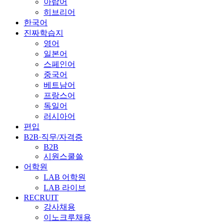
아랍어
히브리어
한국어
진짜학습지
영어
일본어
스페인어
중국어
베트남어
프랑스어
독일어
러시아어
편입
B2B·직무/자격증
B2B
시원스쿨쓸
어학원
LAB 어학원
LAB 라이브
RECRUIT
강사채용
이노크루채용