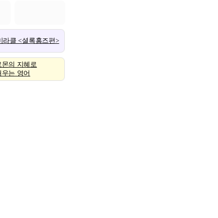
 미라클 <셜록홈즈편>
로몬의 지혜로
배우는 영어