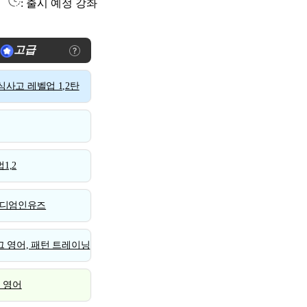
: 출시 예정 강좌
고급
사고 레벨업 1,2탄
1,2
디엄인유즈
 영어, 패턴 트레이닝
스 영어