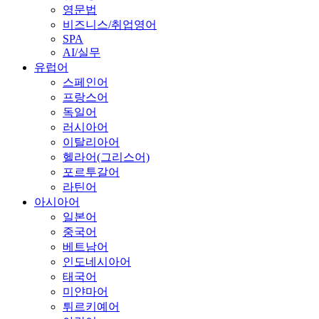
영문법
비즈니스/취업영어
SPA
AI/실무
유럽어
스페인어
프랑스어
독일어
러시아어
이탈리아어
헬라어(그리스어)
포르투갈어
라틴어
아시아어
일본어
중국어
베트남어
인도네시아어
태국어
미얀마어
튀르키예어