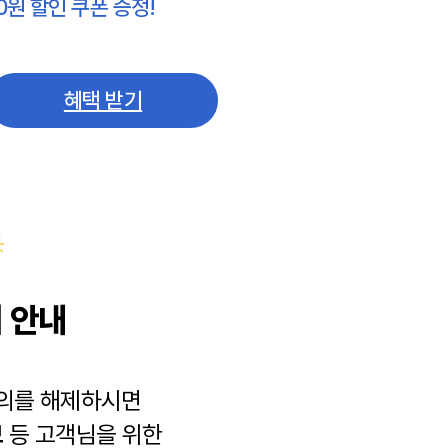
0원 할인 쿠폰 증정!
혜택 받기
 안내
동의를 해제하시면
보
등 고객님을 위한