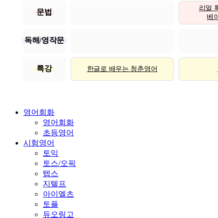
리얼 
문법
베이직
독해/영작문
특강
한글로 배우는 청춘영어
영어회화
영어회화
초등영어
시험영어
토익
토스/오픽
텝스
지텔프
아이엘츠
토플
듀오링고