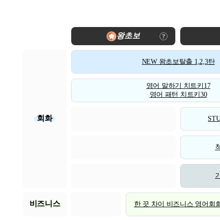
왕초보
NEW 왕초보탈출 1,2,3탄
영어 말하기 치트키17
영어 패턴 치트키30
회화
STU
비즈니스
한 끗 차이 비즈니스 영어회