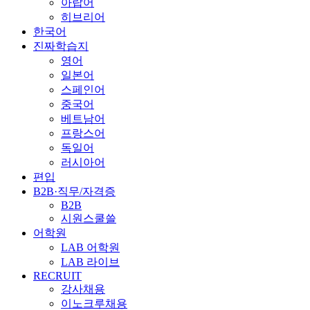
아랍어
히브리어
한국어
진짜학습지
영어
일본어
스페인어
중국어
베트남어
프랑스어
독일어
러시아어
편입
B2B·직무/자격증
B2B
시원스쿨쓸
어학원
LAB 어학원
LAB 라이브
RECRUIT
강사채용
이노크루채용