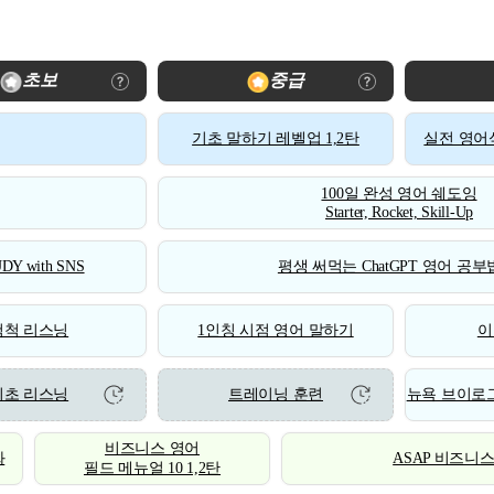
초보
중급
기초 말하기 레벨업 1,2탄
실전 영어식
100일 완성 영어 쉐도잉
Starter, Rocket, Skill-Up
DY with SNS
평생 써먹는 ChatGPT 영어 공부법
척척 리스닝
1인칭 시점 영어 말하기
이
기초 리스닝
트레이닝 훈련
뉴욕 브이로그
비즈니스 영어
화
ASAP 비즈니
필드 메뉴얼 10 1,2탄