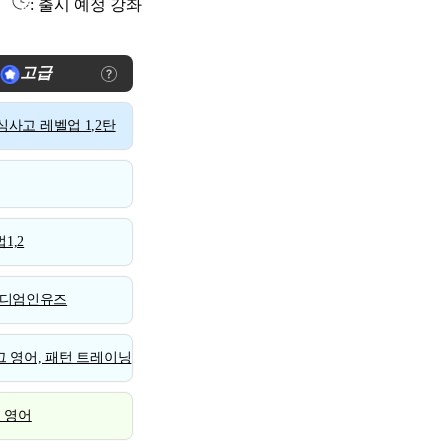
: 출시 예정 강좌
고급
사고 레벨업 1,2탄
1,2
디엄인유즈
 영어, 패턴 트레이닝
스 영어