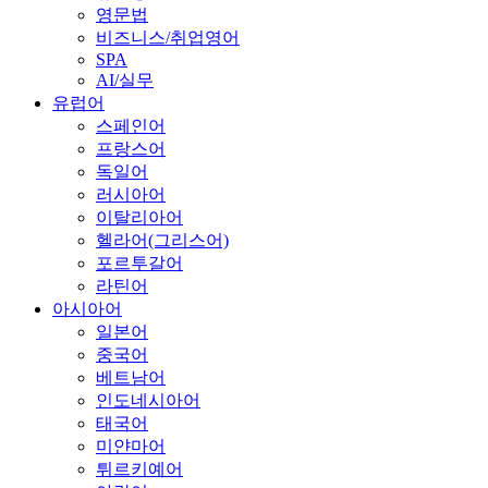
영문법
비즈니스/취업영어
SPA
AI/실무
유럽어
스페인어
프랑스어
독일어
러시아어
이탈리아어
헬라어(그리스어)
포르투갈어
라틴어
아시아어
일본어
중국어
베트남어
인도네시아어
태국어
미얀마어
튀르키예어