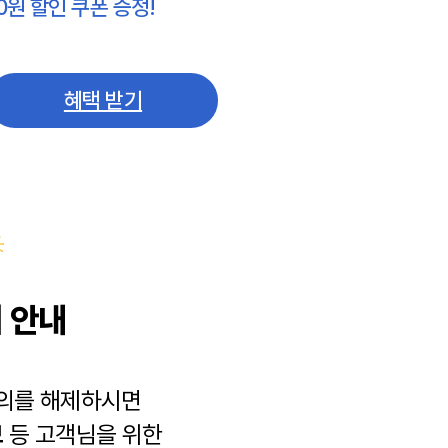
0원 할인 쿠폰 증정!
혜택 받기
 안내
동의를 해제하시면
보
등 고객님을 위한