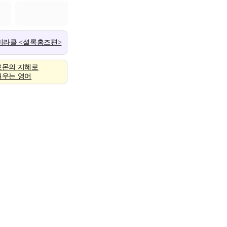
 미라클 <셜록홈즈편>
로몬의 지혜로
배우는 영어