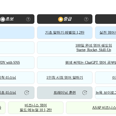
초보
중급
기초 말하기 레벨업 1,2탄
실전 영어식
100일 완성 영어 쉐도잉
Starter, Rocket, Skill-Up
DY with SNS
평생 써먹는 ChatGPT 영어 공부법
척척 리스닝
1인칭 시점 영어 말하기
이
기초 리스닝
트레이닝 훈련
뉴욕 브이로그
비즈니스 영어
화
ASAP 비즈니
필드 메뉴얼 10 1,2탄