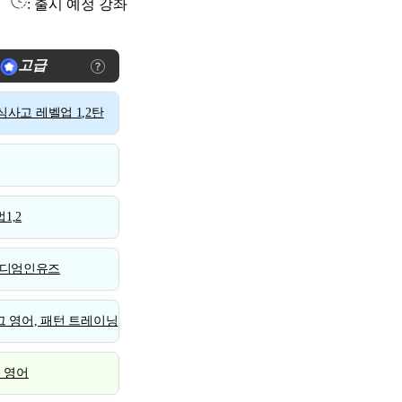
: 출시 예정 강좌
고급
사고 레벨업 1,2탄
1,2
디엄인유즈
 영어, 패턴 트레이닝
스 영어