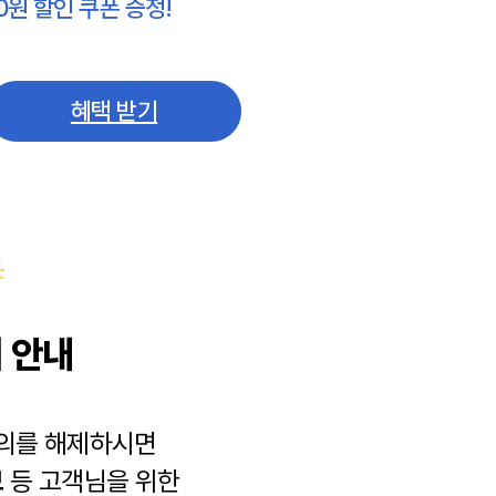
0원 할인 쿠폰 증정!
혜택 받기
 안내
동의를 해제하시면
보
등 고객님을 위한