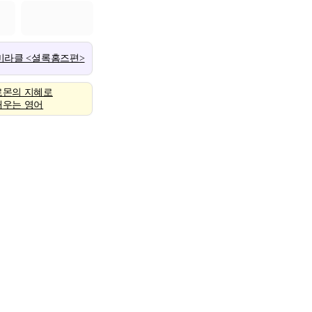
 미라클 <셜록홈즈편>
로몬의 지혜로
배우는 영어