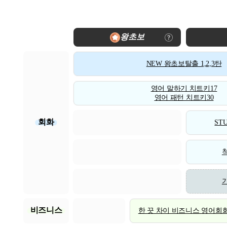
왕초보
NEW 왕초보탈출 1,2,3탄
영어 말하기 치트키17
영어 패턴 치트키30
회화
STU
비즈니스
한 끗 차이 비즈니스 영어회