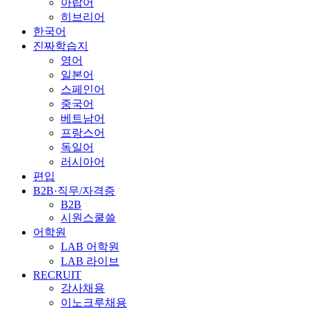
아랍어
히브리어
한국어
진짜학습지
영어
일본어
스페인어
중국어
베트남어
프랑스어
독일어
러시아어
편입
B2B·직무/자격증
B2B
시원스쿨쓸
어학원
LAB 어학원
LAB 라이브
RECRUIT
강사채용
이노크루채용