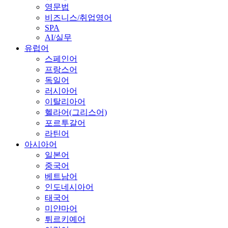
영문법
비즈니스/취업영어
SPA
AI/실무
유럽어
스페인어
프랑스어
독일어
러시아어
이탈리아어
헬라어(그리스어)
포르투갈어
라틴어
아시아어
일본어
중국어
베트남어
인도네시아어
태국어
미얀마어
튀르키예어