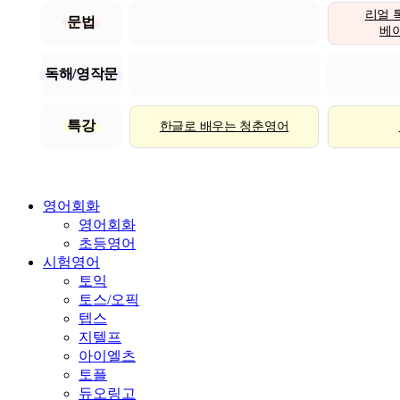
리얼 
문법
베이직
독해/영작문
특강
한글로 배우는 청춘영어
영어회화
영어회화
초등영어
시험영어
토익
토스/오픽
텝스
지텔프
아이엘츠
토플
듀오링고