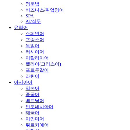
영문법
비즈니스/취업영어
SPA
AI/실무
유럽어
스페인어
프랑스어
독일어
러시아어
이탈리아어
헬라어(그리스어)
포르투갈어
라틴어
아시아어
일본어
중국어
베트남어
인도네시아어
태국어
미얀마어
튀르키예어