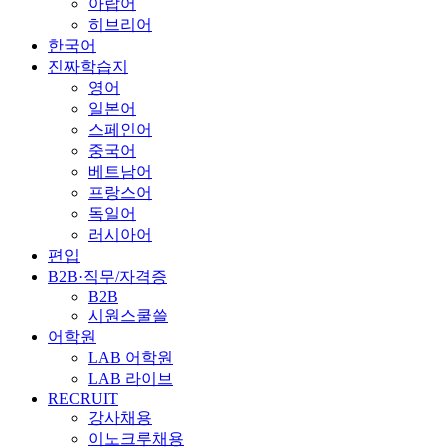
아랍어
히브리어
한국어
진짜학습지
영어
일본어
스페인어
중국어
베트남어
프랑스어
독일어
러시아어
편입
B2B·직무/자격증
B2B
시원스쿨쓸
어학원
LAB 어학원
LAB 라이브
RECRUIT
강사채용
이노크루채용