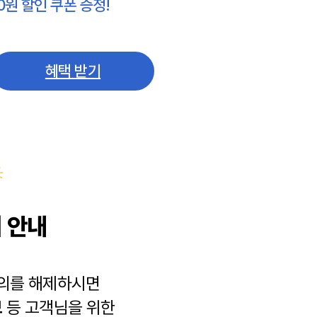
0원 할인 쿠폰 증정!
혜택 받기
 안내
동의를 해제하시면
보
등 고객님을 위한