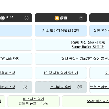
초보
중급
기초 말하기 레벨업 1,2탄
실전 영어식
100일 완성 영어 쉐도잉
Starter, Rocket, Skill-Up
DY with SNS
평생 써먹는 ChatGPT 영어 공부법
척척 리스닝
1인칭 시점 영어 말하기
이
기초 리스닝
트레이닝 훈련
뉴욕 브이로그
비즈니스 영어
화
ASAP 비즈니
필드 메뉴얼 10 1,2탄