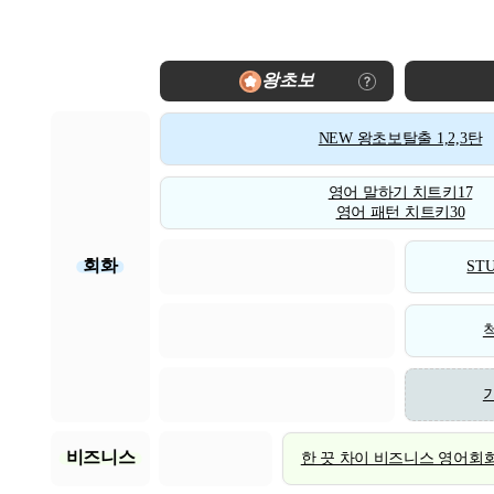
왕초보
NEW 왕초보탈출 1,2,3탄
영어 말하기 치트키17
영어 패턴 치트키30
회화
STU
비즈니스
한 끗 차이 비즈니스 영어회