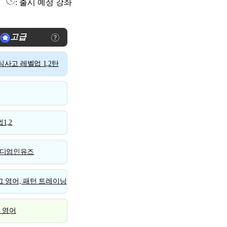
: 출시 예정 강좌
고급
사고 레벨업 1,2탄
1,2
디엄인유즈
 영어, 패턴 트레이닝
스 영어