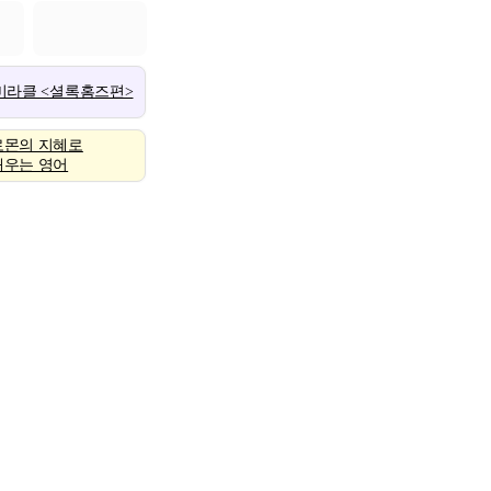
 미라클 <셜록홈즈편>
로몬의 지혜로
배우는 영어