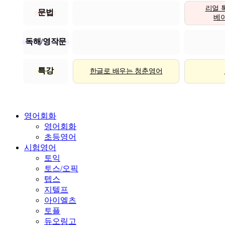
리얼 
문법
베이직
독해/영작문
특강
한글로 배우는 청춘영어
영어회화
영어회화
초등영어
시험영어
토익
토스/오픽
텝스
지텔프
아이엘츠
토플
듀오링고