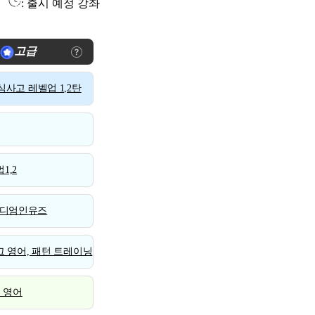
: 출시 예정 강좌
고급
사고 레벨업 1,2탄
1,2
디엄인유즈
 영어, 패턴 트레이닝
스 영어