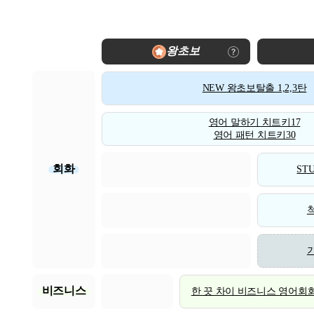
왕초보
NEW 왕초보탈출 1,2,3탄
영어 말하기 치트키17
영어 패턴 치트키30
회화
STU
비즈니스
한 끗 차이 비즈니스 영어회