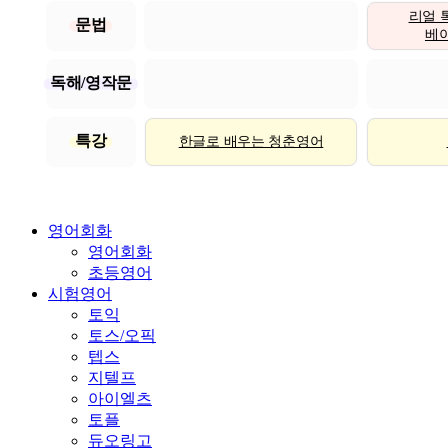
리얼 
문법
베이직
독해/영작문
특강
한글로 배우는 청춘영어
영어회화
영어회화
초등영어
시험영어
토익
토스/오픽
텝스
지텔프
아이엘츠
토플
듀오링고