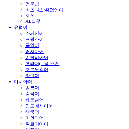
영문법
비즈니스/취업영어
SPA
AI/실무
유럽어
스페인어
프랑스어
독일어
러시아어
이탈리아어
헬라어(그리스어)
포르투갈어
라틴어
아시아어
일본어
중국어
베트남어
인도네시아어
태국어
미얀마어
튀르키예어