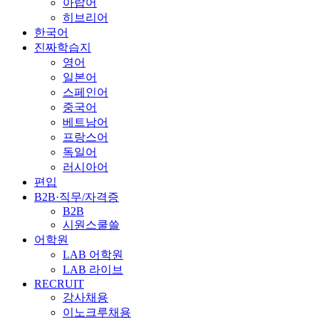
아랍어
히브리어
한국어
진짜학습지
영어
일본어
스페인어
중국어
베트남어
프랑스어
독일어
러시아어
편입
B2B·직무/자격증
B2B
시원스쿨쓸
어학원
LAB 어학원
LAB 라이브
RECRUIT
강사채용
이노크루채용