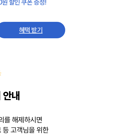
0원 할인 쿠폰 증정!
혜택 받기
 안내
동의를 해제하시면
보
등 고객님을 위한