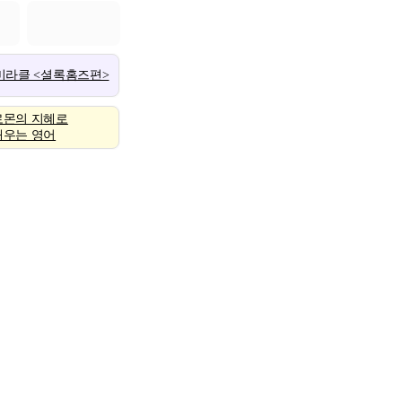
 미라클 <셜록홈즈편>
로몬의 지혜로
배우는 영어