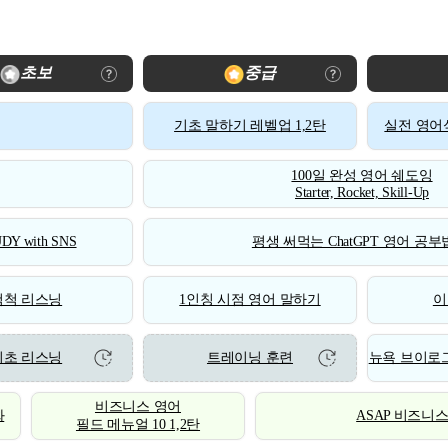
초보
중급
기초 말하기 레벨업 1,2탄
실전 영어식
100일 완성 영어 쉐도잉
Starter, Rocket, Skill-Up
DY with SNS
평생 써먹는 ChatGPT 영어 공부법
척척 리스닝
1인칭 시점 영어 말하기
이
기초 리스닝
트레이닝 훈련
뉴욕 브이로그
비즈니스 영어
화
ASAP 비즈니
필드 메뉴얼 10 1,2탄