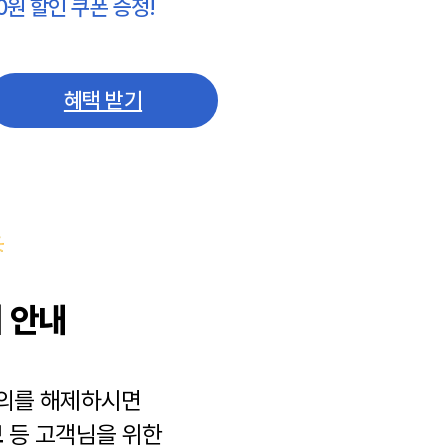
0원 할인 쿠폰 증정!
혜택 받기
 안내
동의를 해제하시면
보
등 고객님을 위한