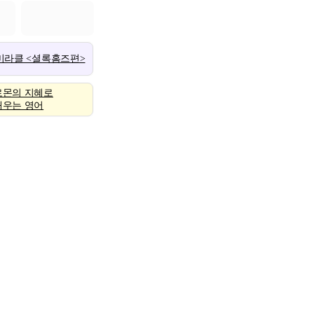
 미라클 <셜록홈즈편>
로몬의 지혜로
배우는 영어