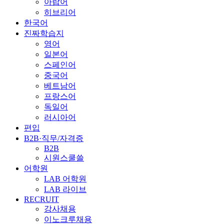
아랍어
히브리어
한국어
진짜학습지
영어
일본어
스페인어
중국어
베트남어
프랑스어
독일어
러시아어
편입
B2B·직무/자격증
B2B
시원스쿨쓸
어학원
LAB 어학원
LAB 라이브
RECRUIT
강사채용
이노크루채용