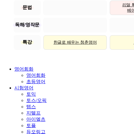
리얼 
문법
베이직
독해/영작문
특강
한글로 배우는 청춘영어
영어회화
영어회화
초등영어
시험영어
토익
토스/오픽
텝스
지텔프
아이엘츠
토플
듀오링고