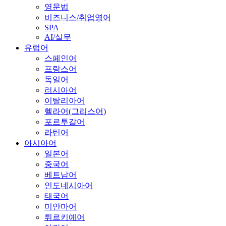
영문법
비즈니스/취업영어
SPA
AI/실무
유럽어
스페인어
프랑스어
독일어
러시아어
이탈리아어
헬라어(그리스어)
포르투갈어
라틴어
아시아어
일본어
중국어
베트남어
인도네시아어
태국어
미얀마어
튀르키예어