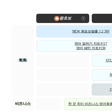
왕초보
NEW 왕초보탈출 1,2,3탄
영어 말하기 치트키17
영어 패턴 치트키30
회화
STU
비즈니스
한 끗 차이 비즈니스 영어회