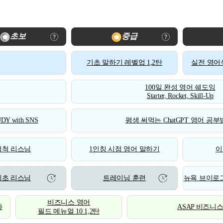
초보
중급
기초 말하기 레벨업 1,2탄
실전 영어식
100일 완성 영어 쉐도잉
Starter, Rocket, Skill-Up
DY with SNS
평생 써먹는 ChatGPT 영어 공부법
척척 리스닝
1인칭 시점 영어 말하기
이
기초 리스닝
트레이닝 훈련
뉴욕 브이로그
비즈니스 영어
화
ASAP 비즈니
필드 메뉴얼 10 1,2탄