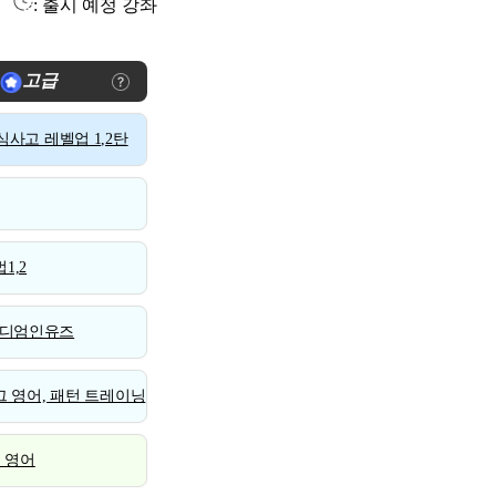
: 출시 예정 강좌
고급
사고 레벨업 1,2탄
1,2
디엄인유즈
 영어, 패턴 트레이닝
스 영어