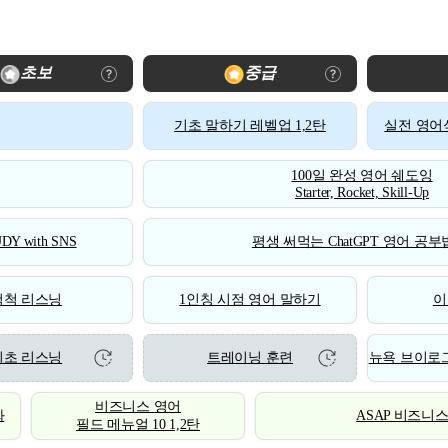
초보
중급
기초 말하기 레벨업 1,2탄
실전 영어식
100일 완성 영어 쉐도잉
Starter, Rocket, Skill-Up
DY with SNS
평생 써먹는 ChatGPT 영어 공부법
척척 리스닝
1인칭 시점 영어 말하기
이
기초 리스닝
트레이닝 훈련
뉴욕 브이로그
비즈니스 영어
화
ASAP 비즈니
필드 메뉴얼 10 1,2탄