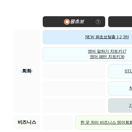
왕초보
NEW 왕초보탈출 1,2,3탄
영어 말하기 치트키17
영어 패턴 치트키30
회화
STU
비즈니스
한 끗 차이 비즈니스 영어회