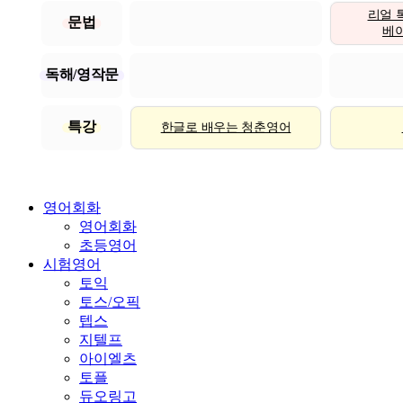
리얼 
문법
베이직
독해/영작문
특강
한글로 배우는 청춘영어
영어회화
영어회화
초등영어
시험영어
토익
토스/오픽
텝스
지텔프
아이엘츠
토플
듀오링고