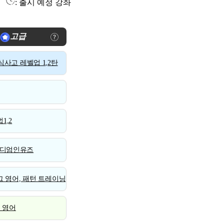
: 출시 예정 강좌
고급
사고 레벨업 1,2탄
1,2
디엄인유즈
 영어, 패턴 트레이닝
스 영어