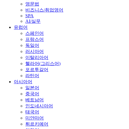
영문법
비즈니스/취업영어
SPA
AI/실무
유럽어
스페인어
프랑스어
독일어
러시아어
이탈리아어
헬라어(그리스어)
포르투갈어
라틴어
아시아어
일본어
중국어
베트남어
인도네시아어
태국어
미얀마어
튀르키예어