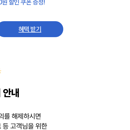
0원 할인 쿠폰 증정!
혜택 받기
 안내
동의를 해제하시면
보
등 고객님을 위한