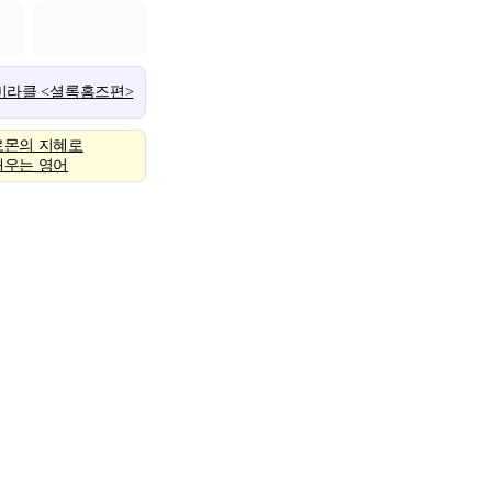
 미라클 <셜록홈즈편>
로몬의 지혜로
배우는 영어