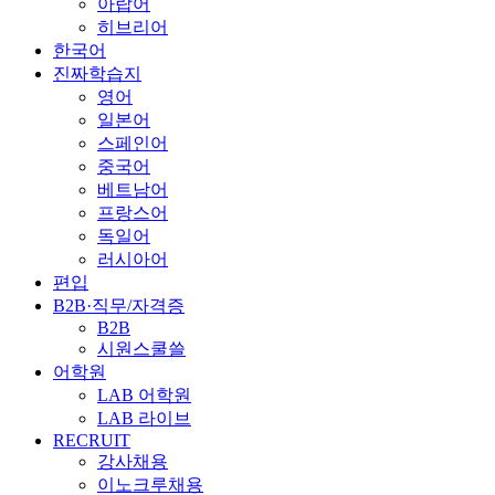
아랍어
히브리어
한국어
진짜학습지
영어
일본어
스페인어
중국어
베트남어
프랑스어
독일어
러시아어
편입
B2B·직무/자격증
B2B
시원스쿨쓸
어학원
LAB 어학원
LAB 라이브
RECRUIT
강사채용
이노크루채용