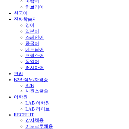
아랍어
히브리어
한국어
진짜학습지
영어
일본어
스페인어
중국어
베트남어
프랑스어
독일어
러시아어
편입
B2B·직무/자격증
B2B
시원스쿨쓸
어학원
LAB 어학원
LAB 라이브
RECRUIT
강사채용
이노크루채용