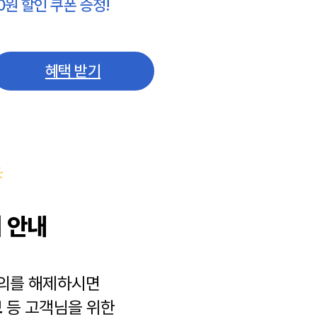
0원 할인 쿠폰 증정!
혜택 받기
 안내
동의를 해제하시면
보
등 고객님을 위한