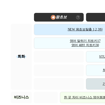
왕초보
NEW 왕초보탈출 1,2,3탄
영어 말하기 치트키17
영어 패턴 치트키30
회화
STU
비즈니스
한 끗 차이 비즈니스 영어회