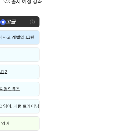
: 출시 예정 강좌
고급
사고 레벨업 1,2탄
1,2
디엄인유즈
 영어, 패턴 트레이닝
스 영어