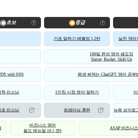
초보
중급
기초 말하기 레벨업 1,2탄
실전 영어식
100일 완성 영어 쉐도잉
Starter, Rocket, Skill-Up
DY with SNS
평생 써먹는 ChatGPT 영어 공부법
척척 리스닝
1인칭 시점 영어 말하기
이
기초 리스닝
트레이닝 훈련
뉴욕 브이로그
비즈니스 영어
화
ASAP 비즈니
필드 메뉴얼 10 1,2탄