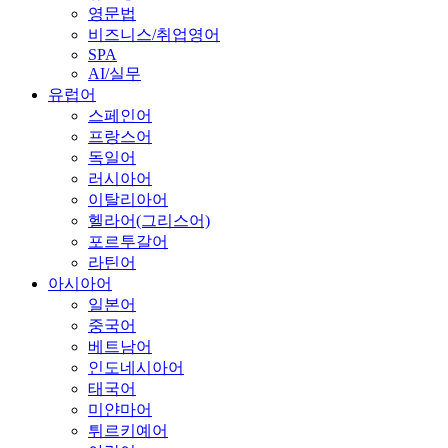
영문법
비즈니스/취업영어
SPA
AI/실무
유럽어
스페인어
프랑스어
독일어
러시아어
이탈리아어
헬라어(그리스어)
포르투갈어
라틴어
아시아어
일본어
중국어
베트남어
인도네시아어
태국어
미얀마어
튀르키예어