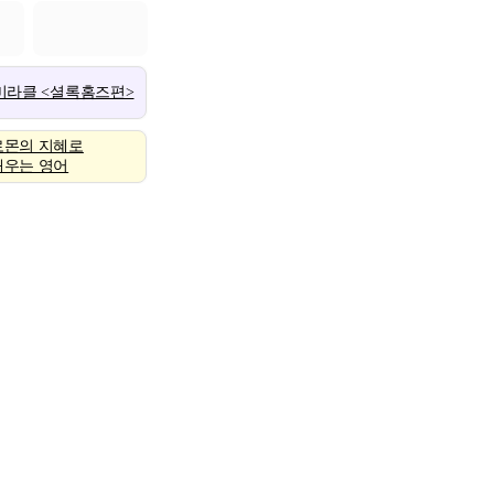
 미라클 <셜록홈즈편>
로몬의 지혜로
배우는 영어