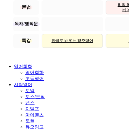
리얼 
문법
베이직
독해/영작문
특강
한글로 배우는 청춘영어
영어회화
영어회화
초등영어
시험영어
토익
토스/오픽
텝스
지텔프
아이엘츠
토플
듀오링고