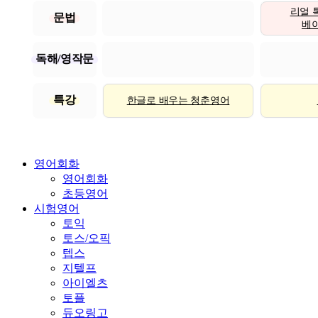
리얼 
문법
베이직
독해/영작문
특강
한글로 배우는 청춘영어
영어회화
영어회화
초등영어
시험영어
토익
토스/오픽
텝스
지텔프
아이엘츠
토플
듀오링고