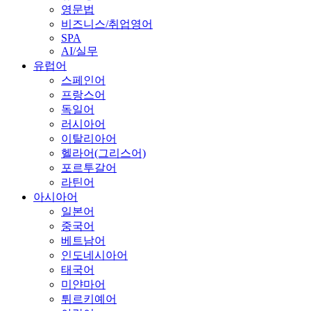
영문법
비즈니스/취업영어
SPA
AI/실무
유럽어
스페인어
프랑스어
독일어
러시아어
이탈리아어
헬라어(그리스어)
포르투갈어
라틴어
아시아어
일본어
중국어
베트남어
인도네시아어
태국어
미얀마어
튀르키예어