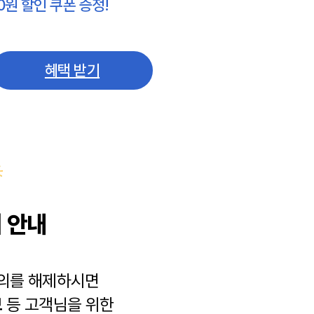
0원 할인 쿠폰 증정!
혜택 받기
 안내
동의를 해제하시면
보
등 고객님을 위한