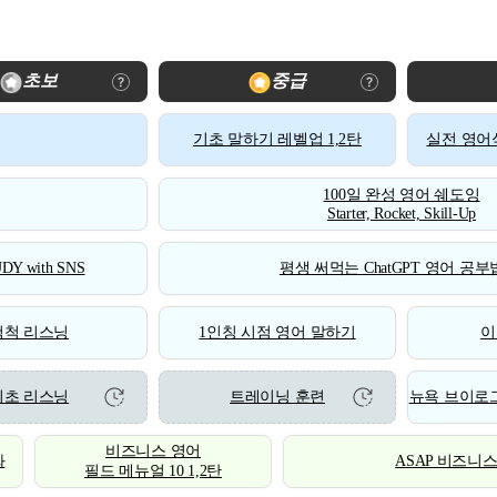
초보
중급
기초 말하기 레벨업 1,2탄
실전 영어식
100일 완성 영어 쉐도잉
Starter, Rocket, Skill-Up
DY with SNS
평생 써먹는 ChatGPT 영어 공부법
척척 리스닝
1인칭 시점 영어 말하기
이
기초 리스닝
트레이닝 훈련
뉴욕 브이로그
비즈니스 영어
화
ASAP 비즈니
필드 메뉴얼 10 1,2탄