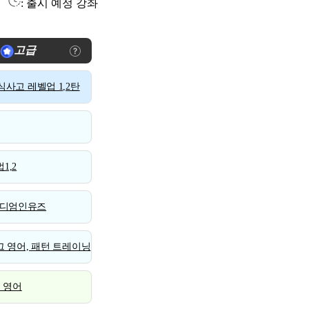
: 출시 예정 강좌
고급
사고 레벨업 1,2탄
1,2
디엄인유즈
 영어, 패턴 트레이닝
스 영어