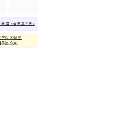
 미라클 <셜록홈즈편>
로몬의 지혜로
배우는 영어