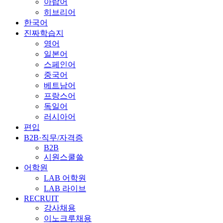
아랍어
히브리어
한국어
진짜학습지
영어
일본어
스페인어
중국어
베트남어
프랑스어
독일어
러시아어
편입
B2B·직무/자격증
B2B
시원스쿨쓸
어학원
LAB 어학원
LAB 라이브
RECRUIT
강사채용
이노크루채용