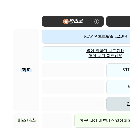
왕초보
NEW 왕초보탈출 1,2,3탄
영어 말하기 치트키17
영어 패턴 치트키30
회화
STU
비즈니스
한 끗 차이 비즈니스 영어회