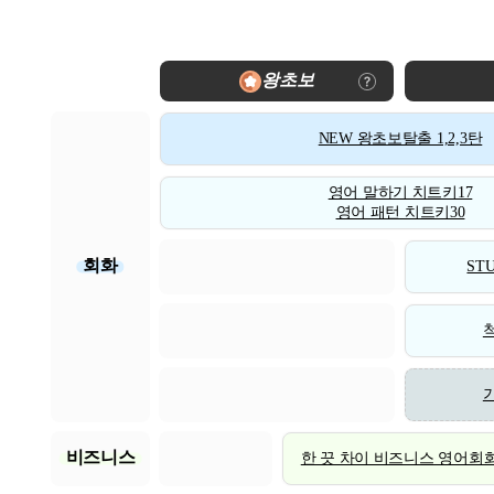
왕초보
NEW 왕초보탈출 1,2,3탄
영어 말하기 치트키17
영어 패턴 치트키30
회화
STU
비즈니스
한 끗 차이 비즈니스 영어회