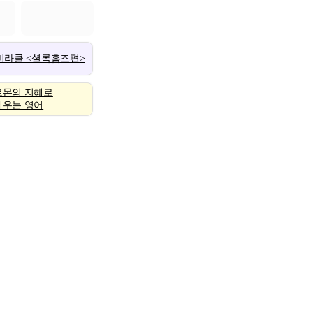
 미라클 <셜록홈즈편>
로몬의 지혜로
배우는 영어