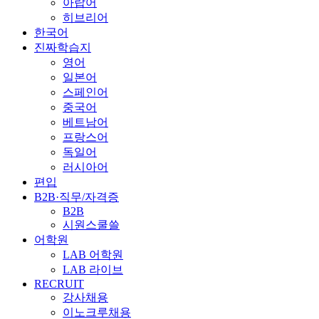
아랍어
히브리어
한국어
진짜학습지
영어
일본어
스페인어
중국어
베트남어
프랑스어
독일어
러시아어
편입
B2B·직무/자격증
B2B
시원스쿨쓸
어학원
LAB 어학원
LAB 라이브
RECRUIT
강사채용
이노크루채용