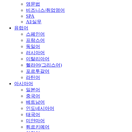
영문법
비즈니스/취업영어
SPA
AI/실무
유럽어
스페인어
프랑스어
독일어
러시아어
이탈리아어
헬라어(그리스어)
포르투갈어
라틴어
아시아어
일본어
중국어
베트남어
인도네시아어
태국어
미얀마어
튀르키예어