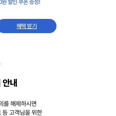
0원 할인 쿠폰 증정!
혜택 받기
 안내
동의를 해제하시면
보
등 고객님을 위한