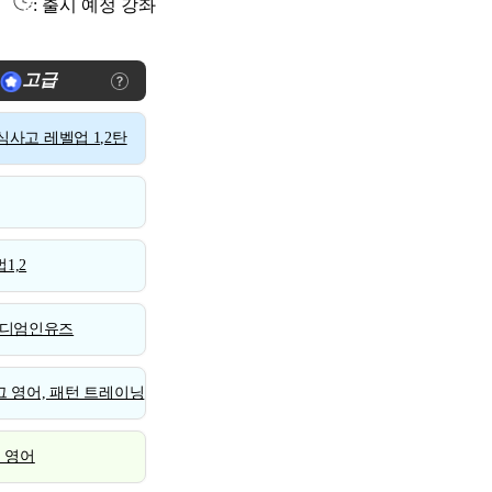
: 출시 예정 강좌
고급
사고 레벨업 1,2탄
1,2
디엄인유즈
 영어, 패턴 트레이닝
스 영어