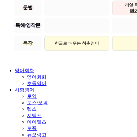
리얼 
문법
베이직
독해/영작문
특강
한글로 배우는 청춘영어
영어회화
영어회화
초등영어
시험영어
토익
토스/오픽
텝스
지텔프
아이엘츠
토플
듀오링고