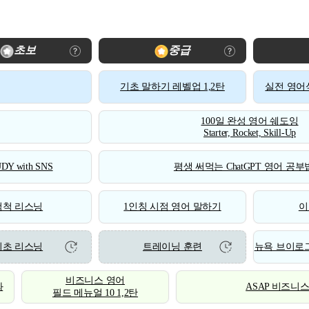
초보
중급
기초 말하기 레벨업 1,2탄
실전 영어식
100일 완성 영어 쉐도잉
Starter, Rocket, Skill-Up
DY with SNS
평생 써먹는 ChatGPT 영어 공부법
척척 리스닝
1인칭 시점 영어 말하기
이
기초 리스닝
트레이닝 훈련
뉴욕 브이로그
비즈니스 영어
화
ASAP 비즈니
필드 메뉴얼 10 1,2탄