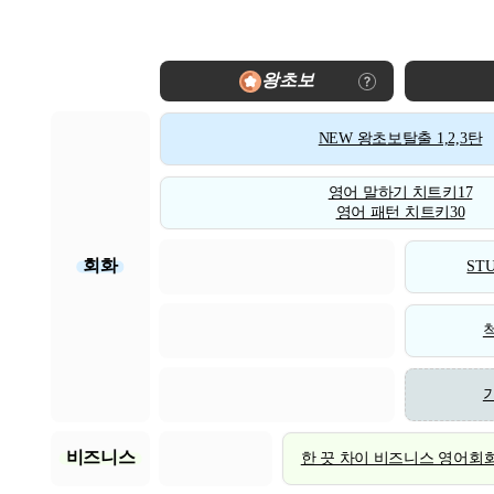
왕초보
NEW 왕초보탈출 1,2,3탄
영어 말하기 치트키17
영어 패턴 치트키30
회화
STU
비즈니스
한 끗 차이 비즈니스 영어회