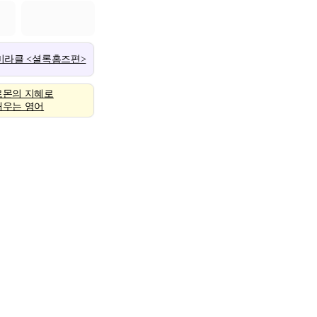
 미라클 <셜록홈즈편>
로몬의 지혜로
배우는 영어