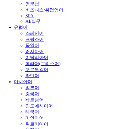
영문법
비즈니스/취업영어
SPA
AI/실무
유럽어
스페인어
프랑스어
독일어
러시아어
이탈리아어
헬라어(그리스어)
포르투갈어
라틴어
아시아어
일본어
중국어
베트남어
인도네시아어
태국어
미얀마어
튀르키예어