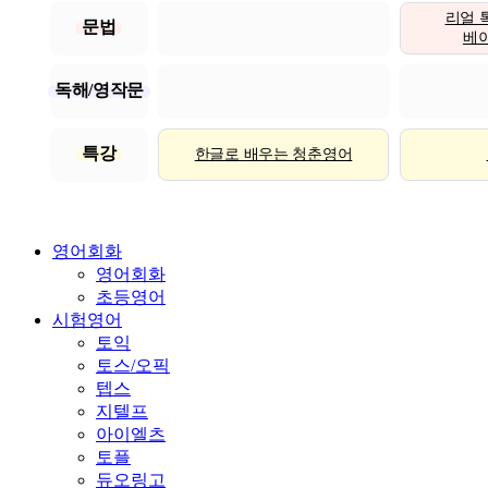
리얼 
문법
베이직
독해/영작문
특강
한글로 배우는 청춘영어
영어회화
영어회화
초등영어
시험영어
토익
토스/오픽
텝스
지텔프
아이엘츠
토플
듀오링고