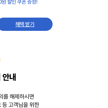
0원 할인 쿠폰 증정!
혜택 받기
 안내
동의를 해제하시면
보
등 고객님을 위한