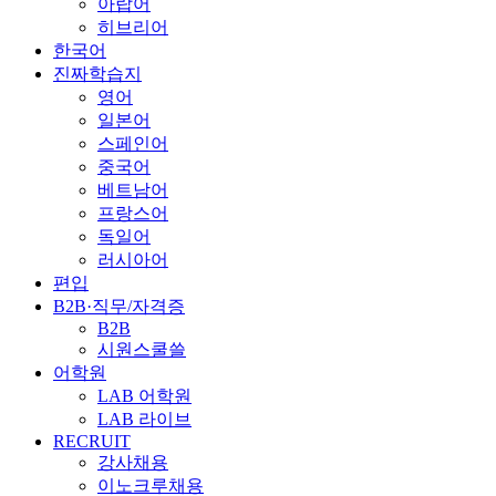
아랍어
히브리어
한국어
진짜학습지
영어
일본어
스페인어
중국어
베트남어
프랑스어
독일어
러시아어
편입
B2B·직무/자격증
B2B
시원스쿨쓸
어학원
LAB 어학원
LAB 라이브
RECRUIT
강사채용
이노크루채용