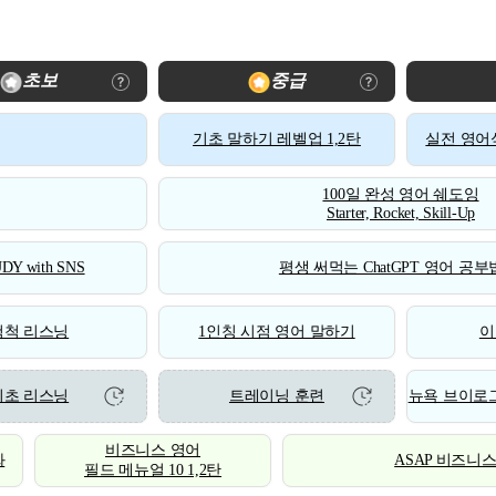
초보
중급
기초 말하기 레벨업 1,2탄
실전 영어식
100일 완성 영어 쉐도잉
Starter, Rocket, Skill-Up
DY with SNS
평생 써먹는 ChatGPT 영어 공부법
척척 리스닝
1인칭 시점 영어 말하기
이
기초 리스닝
트레이닝 훈련
뉴욕 브이로그
비즈니스 영어
화
ASAP 비즈니
필드 메뉴얼 10 1,2탄