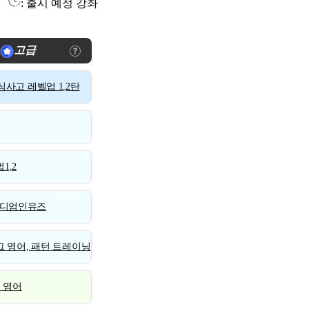
: 출시 예정 강좌
고급
사고 레벨업 1,2탄
1,2
디엄인유즈
 영어, 패턴 트레이닝
스 영어