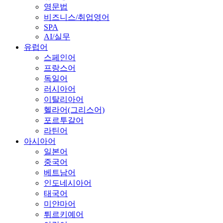
영문법
비즈니스/취업영어
SPA
AI/실무
유럽어
스페인어
프랑스어
독일어
러시아어
이탈리아어
헬라어(그리스어)
포르투갈어
라틴어
아시아어
일본어
중국어
베트남어
인도네시아어
태국어
미얀마어
튀르키예어