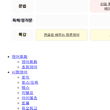
리얼 
문법
베이직
독해/영작문
특강
한글로 배우는 청춘영어
영어회화
영어회화
초등영어
시험영어
토익
토스/오픽
텝스
지텔프
아이엘츠
토플
듀오링고