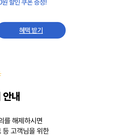
0원 할인 쿠폰 증정!
혜택 받기
 안내
동의를 해제하시면
보
등 고객님을 위한