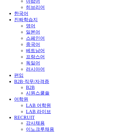
아랍어
히브리어
한국어
진짜학습지
영어
일본어
스페인어
중국어
베트남어
프랑스어
독일어
러시아어
편입
B2B·직무/자격증
B2B
시원스쿨쓸
어학원
LAB 어학원
LAB 라이브
RECRUIT
강사채용
이노크루채용