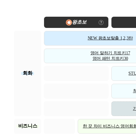
왕초보
NEW 왕초보탈출 1,2,3탄
영어 말하기 치트키17
영어 패턴 치트키30
회화
STU
비즈니스
한 끗 차이 비즈니스 영어회