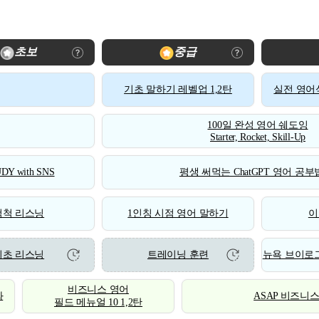
초보
중급
기초 말하기 레벨업 1,2탄
실전 영어식
100일 완성 영어 쉐도잉
Starter, Rocket, Skill-Up
DY with SNS
평생 써먹는 ChatGPT 영어 공부법
척척 리스닝
1인칭 시점 영어 말하기
이
기초 리스닝
트레이닝 훈련
뉴욕 브이로그
비즈니스 영어
화
ASAP 비즈니
필드 메뉴얼 10 1,2탄