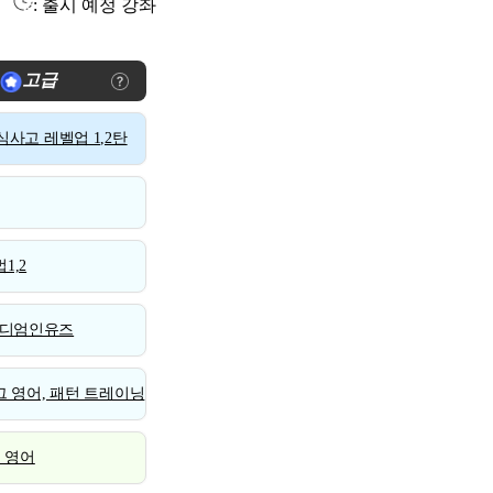
: 출시 예정 강좌
고급
사고 레벨업 1,2탄
1,2
디엄인유즈
 영어, 패턴 트레이닝
스 영어