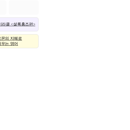
 미라클 <셜록홈즈편>
로몬의 지혜로
배우는 영어