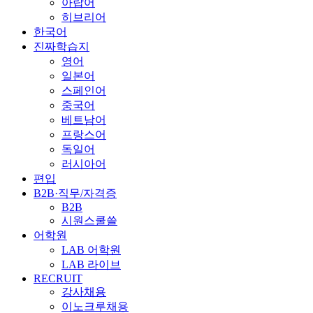
아랍어
히브리어
한국어
진짜학습지
영어
일본어
스페인어
중국어
베트남어
프랑스어
독일어
러시아어
편입
B2B·직무/자격증
B2B
시원스쿨쓸
어학원
LAB 어학원
LAB 라이브
RECRUIT
강사채용
이노크루채용