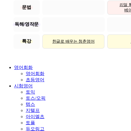
리얼 
문법
베이직
독해/영작문
특강
한글로 배우는 청춘영어
영어회화
영어회화
초등영어
시험영어
토익
토스/오픽
텝스
지텔프
아이엘츠
토플
듀오링고