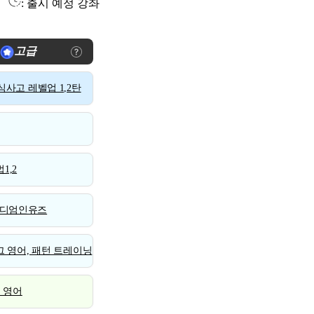
: 출시 예정 강좌
고급
사고 레벨업 1,2탄
1,2
디엄인유즈
 영어, 패턴 트레이닝
스 영어