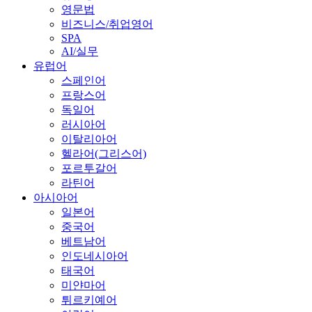
영문법
비즈니스/취업영어
SPA
AI/실무
유럽어
스페인어
프랑스어
독일어
러시아어
이탈리아어
헬라어(그리스어)
포르투갈어
라틴어
아시아어
일본어
중국어
베트남어
인도네시아어
태국어
미얀마어
튀르키예어