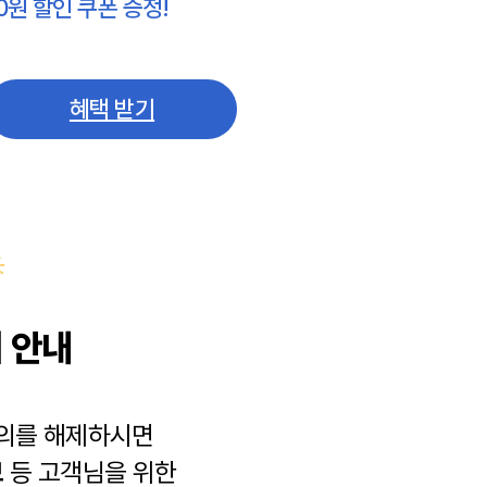
0원 할인 쿠폰 증정!
혜택 받기
 안내
동의를 해제하시면
보
등 고객님을 위한