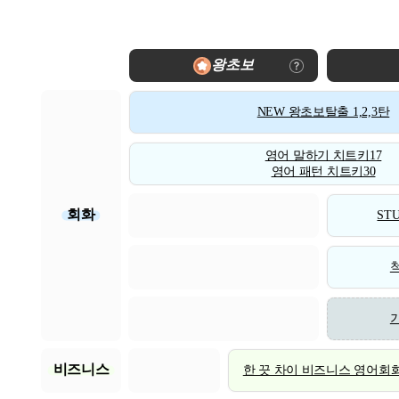
왕초보
NEW 왕초보탈출 1,2,3탄
영어 말하기 치트키17
영어 패턴 치트키30
회화
STU
비즈니스
한 끗 차이 비즈니스 영어회