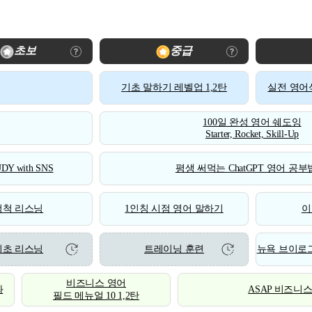
초보
중급
기초 말하기 레벨업 1,2탄
실전 영어식
100일 완성 영어 쉐도잉
Starter, Rocket, Skill-Up
DY with SNS
평생 써먹는 ChatGPT 영어 공부법
척척 리스닝
1인칭 시점 영어 말하기
이
기초 리스닝
트레이닝 훈련
뉴욕 브이로그
비즈니스 영어
화
ASAP 비즈니
필드 메뉴얼 10 1,2탄