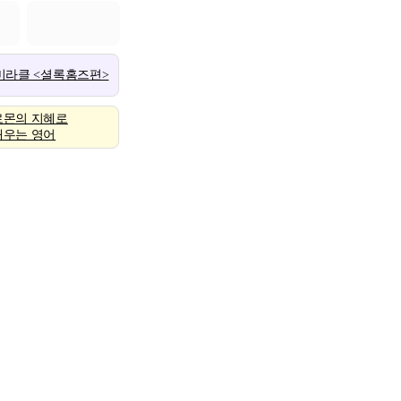
 미라클 <셜록홈즈편>
로몬의 지혜로
배우는 영어