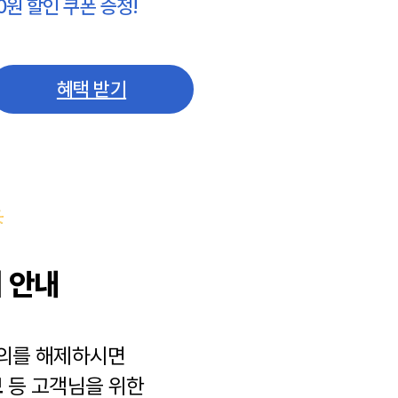
0원 할인 쿠폰 증정!
혜택 받기
 안내
동의를 해제하시면
보
등 고객님을 위한