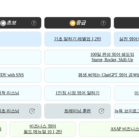
초보
중급
기초 말하기 레벨업 1,2탄
실전 영어식
100일 완성 영어 쉐도잉
Starter, Rocket, Skill-Up
DY with SNS
평생 써먹는 ChatGPT 영어 공부법
척척 리스닝
1인칭 시점 영어 말하기
이
기초 리스닝
트레이닝 훈련
뉴욕 브이로그
비즈니스 영어
화
ASAP 비즈니
필드 메뉴얼 10 1,2탄