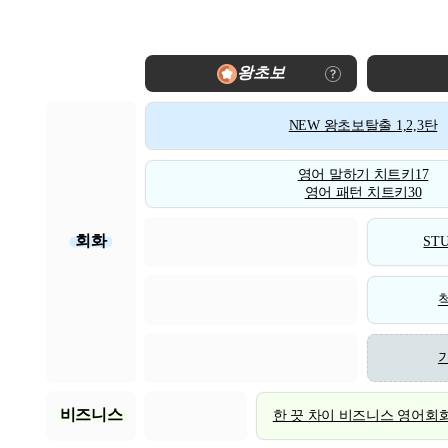
왕초보
NEW 왕초보탈출 1,2,3탄
영어 말하기 치트키17
영어 패턴 치트키30
회화
STU
비즈니스
한 끗 차이 비즈니스 영어회