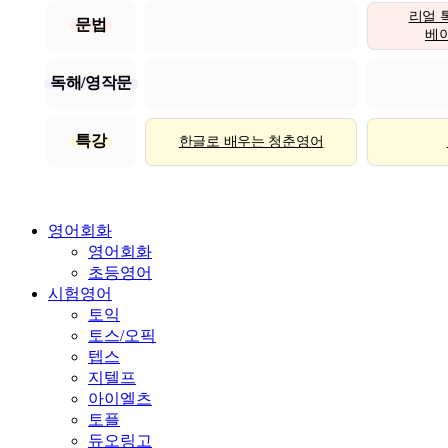
리얼 
문법
베이직
독해/영작문
특강
한글로 배우는 청춘영어
영어회화
영어회화
초등영어
시험영어
토익
토스/오픽
텝스
지텔프
아이엘츠
토플
듀오링고