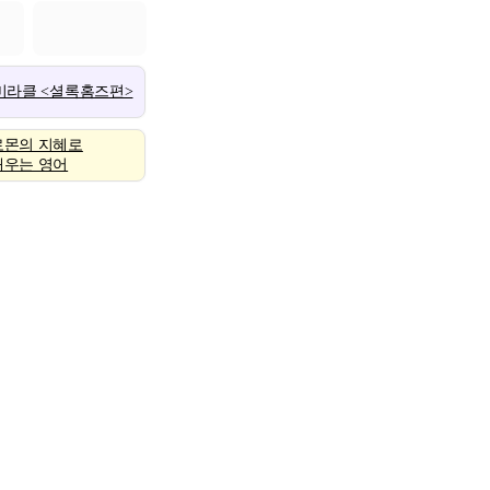
 미라클 <셜록홈즈편>
로몬의 지혜로
배우는 영어