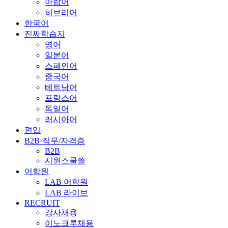
아랍어
히브리어
한국어
진짜학습지
영어
일본어
스페인어
중국어
베트남어
프랑스어
독일어
러시아어
편입
B2B·직무/자격증
B2B
시원스쿨쓸
어학원
LAB 어학원
LAB 라이브
RECRUIT
강사채용
이노크루채용