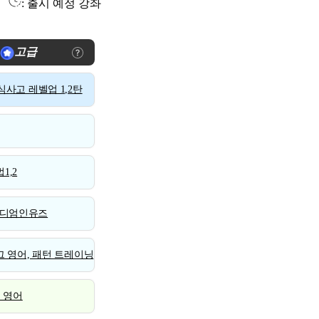
: 출시 예정 강좌
고급
사고 레벨업 1,2탄
1,2
디엄인유즈
 영어, 패턴 트레이닝
스 영어