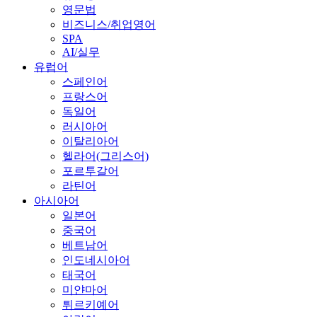
영문법
비즈니스/취업영어
SPA
AI/실무
유럽어
스페인어
프랑스어
독일어
러시아어
이탈리아어
헬라어(그리스어)
포르투갈어
라틴어
아시아어
일본어
중국어
베트남어
인도네시아어
태국어
미얀마어
튀르키예어