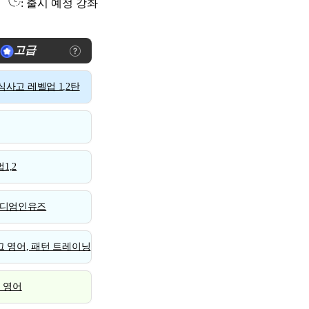
: 출시 예정 강좌
고급
사고 레벨업 1,2탄
1,2
디엄인유즈
 영어, 패턴 트레이닝
스 영어