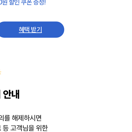
0원 할인 쿠폰 증정!
혜택 받기
 안내
동의를 해제하시면
보
등 고객님을 위한