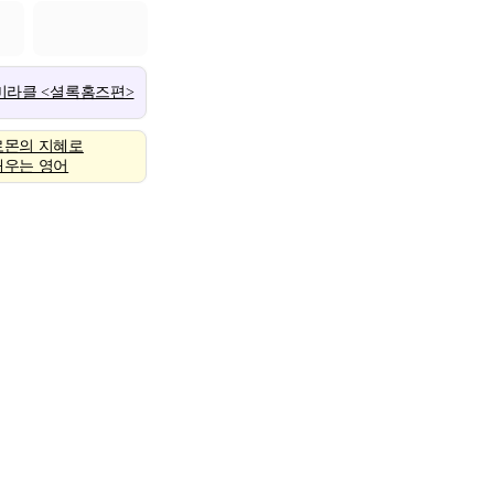
 미라클 <셜록홈즈편>
로몬의 지혜로
배우는 영어