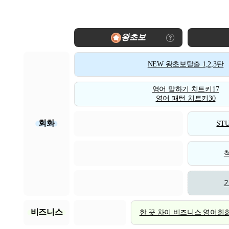
왕초보
NEW 왕초보탈출 1,2,3탄
영어 말하기 치트키17
영어 패턴 치트키30
회화
STU
비즈니스
한 끗 차이 비즈니스 영어회