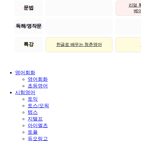
리얼 
문법
베이직
독해/영작문
특강
한글로 배우는 청춘영어
영어회화
영어회화
초등영어
시험영어
토익
토스/오픽
텝스
지텔프
아이엘츠
토플
듀오링고