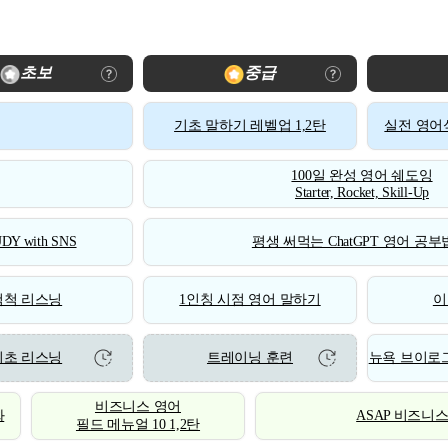
초보
중급
기초 말하기 레벨업 1,2탄
실전 영어식
100일 완성 영어 쉐도잉
Starter, Rocket, Skill-Up
DY with SNS
평생 써먹는 ChatGPT 영어 공부법
척척 리스닝
1인칭 시점 영어 말하기
이
기초 리스닝
트레이닝 훈련
뉴욕 브이로그
비즈니스 영어
화
ASAP 비즈니
필드 메뉴얼 10 1,2탄