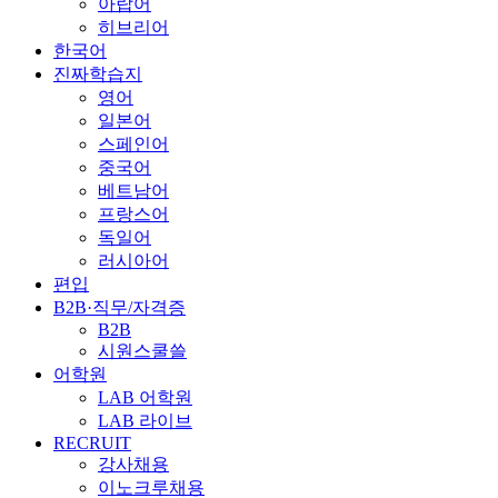
아랍어
히브리어
한국어
진짜학습지
영어
일본어
스페인어
중국어
베트남어
프랑스어
독일어
러시아어
편입
B2B·직무/자격증
B2B
시원스쿨쓸
어학원
LAB 어학원
LAB 라이브
RECRUIT
강사채용
이노크루채용