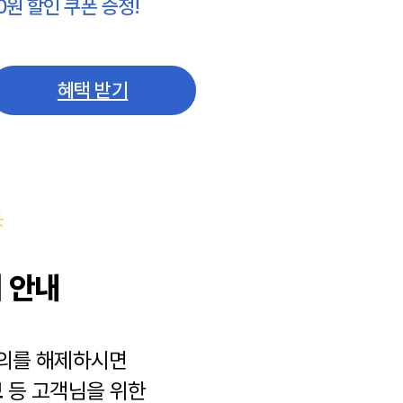
0원 할인 쿠폰 증정!
혜택 받기
 안내
동의를 해제하시면
보
등 고객님을 위한