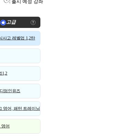
: 출시 예정 강좌
고급
사고 레벨업 1,2탄
1,2
디엄인유즈
 영어, 패턴 트레이닝
스 영어