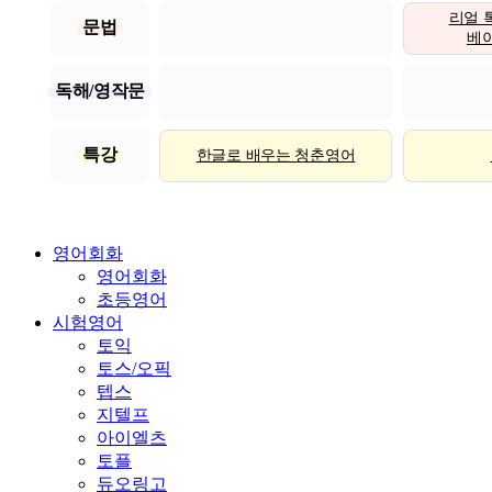
리얼 
문법
베이직
독해/영작문
특강
한글로 배우는 청춘영어
영어회화
영어회화
초등영어
시험영어
토익
토스/오픽
텝스
지텔프
아이엘츠
토플
듀오링고