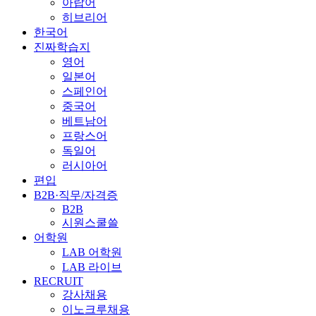
아랍어
히브리어
한국어
진짜학습지
영어
일본어
스페인어
중국어
베트남어
프랑스어
독일어
러시아어
편입
B2B·직무/자격증
B2B
시원스쿨쓸
어학원
LAB 어학원
LAB 라이브
RECRUIT
강사채용
이노크루채용