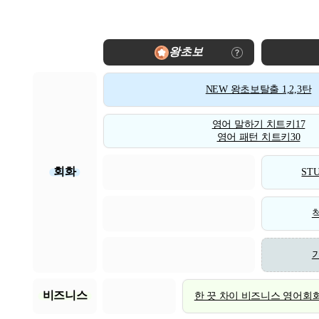
왕초보
NEW 왕초보탈출 1,2,3탄
영어 말하기 치트키17
영어 패턴 치트키30
회화
STU
비즈니스
한 끗 차이 비즈니스 영어회