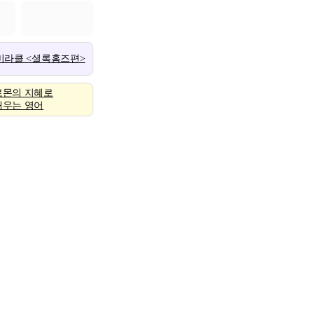
 미라클 <셜록홈즈편>
로몬의 지혜로
배우는 영어