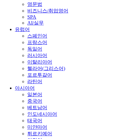
영문법
비즈니스/취업영어
SPA
AI/실무
유럽어
스페인어
프랑스어
독일어
러시아어
이탈리아어
헬라어(그리스어)
포르투갈어
라틴어
아시아어
일본어
중국어
베트남어
인도네시아어
태국어
미얀마어
튀르키예어