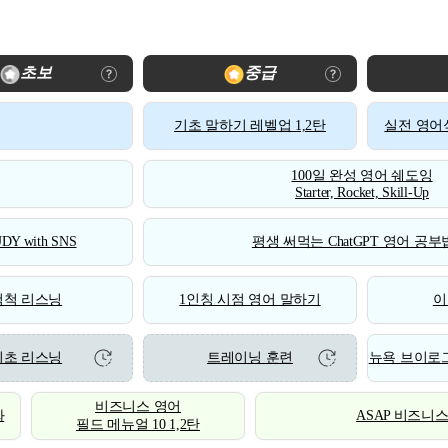
초보
중급
기초 말하기 레벨업 1,2탄
실전 영어식
100일 완성 영어 쉐도잉
Starter, Rocket, Skill-Up
DY with SNS
평생 써먹는 ChatGPT 영어 공부법
척척 리스닝
1인칭 시점 영어 말하기
이
기초 리스닝
트레이닝 훈련
뉴욕 브이로그
비즈니스 영어
화
ASAP 비즈니
필드 메뉴얼 10 1,2탄