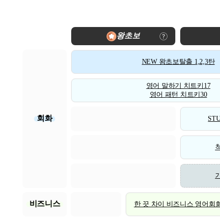
왕초보
NEW 왕초보탈출 1,2,3탄
영어 말하기 치트키17
영어 패턴 치트키30
회화
STU
비즈니스
한 끗 차이 비즈니스 영어회