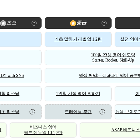
초보
중급
기초 말하기 레벨업 1,2탄
실전 영어식
100일 완성 영어 쉐도잉
Starter, Rocket, Skill-Up
DY with SNS
평생 써먹는 ChatGPT 영어 공부법
척척 리스닝
1인칭 시점 영어 말하기
이
기초 리스닝
트레이닝 훈련
뉴욕 브이로그
비즈니스 영어
화
ASAP 비즈니
필드 메뉴얼 10 1,2탄