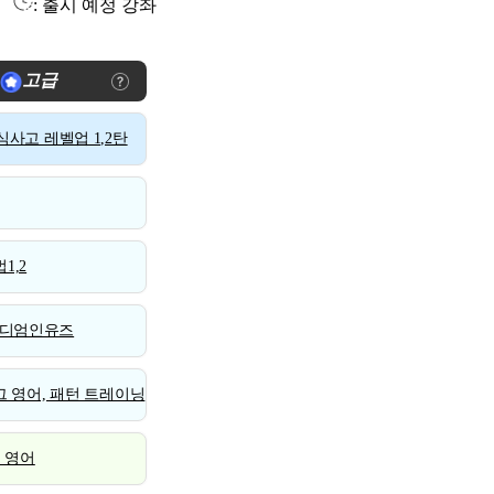
: 출시 예정 강좌
고급
사고 레벨업 1,2탄
1,2
디엄인유즈
 영어, 패턴 트레이닝
스 영어