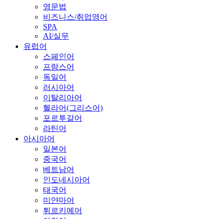
영문법
비즈니스/취업영어
SPA
AI/실무
유럽어
스페인어
프랑스어
독일어
러시아어
이탈리아어
헬라어(그리스어)
포르투갈어
라틴어
아시아어
일본어
중국어
베트남어
인도네시아어
태국어
미얀마어
튀르키예어