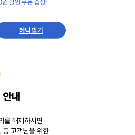
0원 할인 쿠폰 증정!
혜택 받기
 안내
동의를 해제하시면
보
등 고객님을 위한