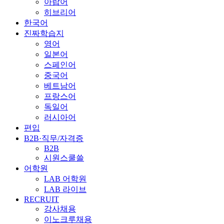
아랍어
히브리어
한국어
진짜학습지
영어
일본어
스페인어
중국어
베트남어
프랑스어
독일어
러시아어
편입
B2B·직무/자격증
B2B
시원스쿨쓸
어학원
LAB 어학원
LAB 라이브
RECRUIT
강사채용
이노크루채용