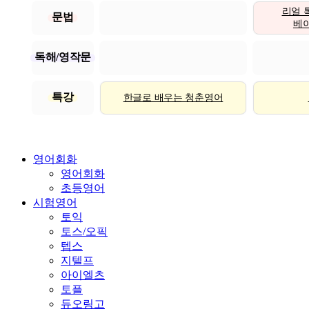
리얼 
문법
베이직
독해/영작문
특강
한글로 배우는 청춘영어
영어회화
영어회화
초등영어
시험영어
토익
토스/오픽
텝스
지텔프
아이엘츠
토플
듀오링고