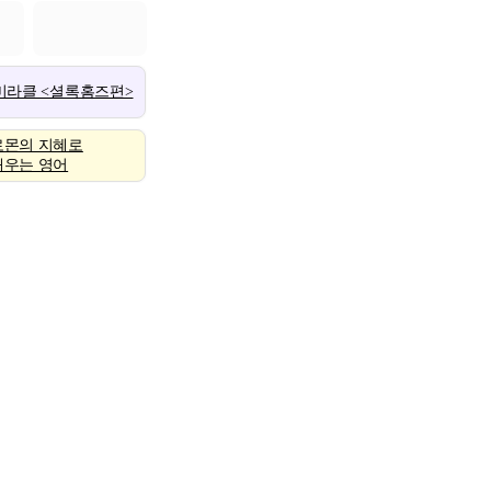
 미라클 <셜록홈즈편>
로몬의 지혜로
배우는 영어