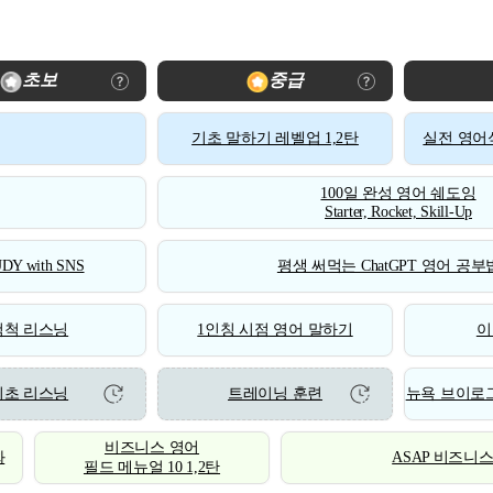
초보
중급
기초 말하기 레벨업 1,2탄
실전 영어식
100일 완성 영어 쉐도잉
Starter, Rocket, Skill-Up
DY with SNS
평생 써먹는 ChatGPT 영어 공부법
척척 리스닝
1인칭 시점 영어 말하기
이
기초 리스닝
트레이닝 훈련
뉴욕 브이로그
비즈니스 영어
화
ASAP 비즈니
필드 메뉴얼 10 1,2탄