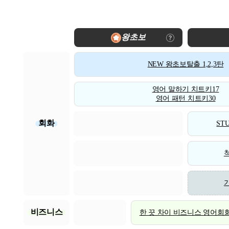
왕초보
NEW 왕초보탈출 1,2,3탄
영어 말하기 치트키17
영어 패턴 치트키30
회화
STU
비즈니스
한 끗 차이 비즈니스 영어회