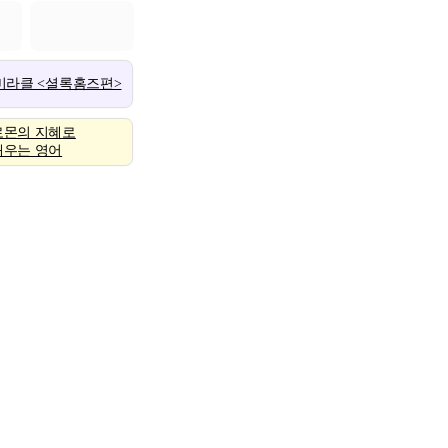
 미라클 <셜록홈즈편>
로몬의 지혜로
배우는 영어