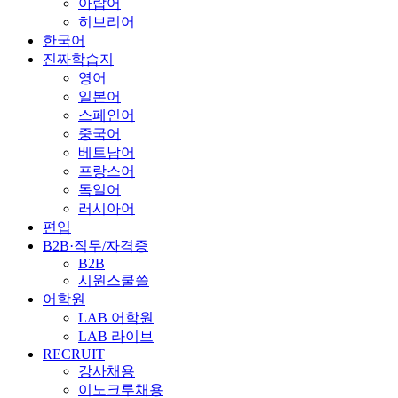
아랍어
히브리어
한국어
진짜학습지
영어
일본어
스페인어
중국어
베트남어
프랑스어
독일어
러시아어
편입
B2B·직무/자격증
B2B
시원스쿨쓸
어학원
LAB 어학원
LAB 라이브
RECRUIT
강사채용
이노크루채용