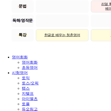
리얼 
문법
베이직
독해/영작문
특강
한글로 배우는 청춘영어
영어회화
영어회화
초등영어
시험영어
토익
토스/오픽
텝스
지텔프
아이엘츠
토플
듀오링고