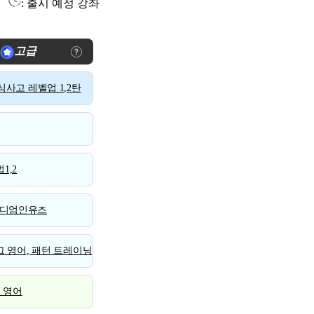
: 출시 예정 강좌
고급
사고 레벨업 1,2탄
1,2
디엄인유즈
 영어, 패턴 트레이닝
스 영어