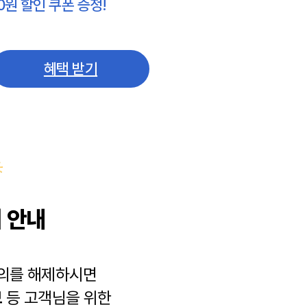
0원 할인 쿠폰 증정!
혜택 받기
 안내
동의를 해제하시면
보
등 고객님을 위한