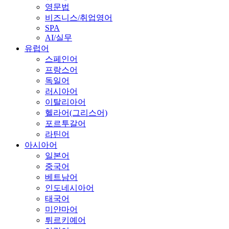
영문법
비즈니스/취업영어
SPA
AI/실무
유럽어
스페인어
프랑스어
독일어
러시아어
이탈리아어
헬라어(그리스어)
포르투갈어
라틴어
아시아어
일본어
중국어
베트남어
인도네시아어
태국어
미얀마어
튀르키예어