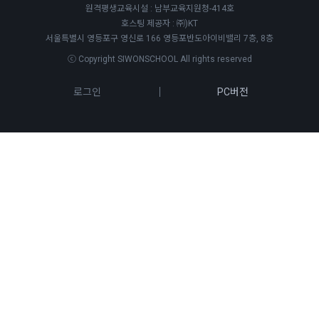
원격평생교육시설 : 남부교육지원청-414호
호스팅 제공자 : ㈜)KT
서울특별시 영등포구 영신로 166 영등포반도아이비밸리 7층, 8층
ⓒ Copyright SIWONSCHOOL All rights reserved
로그인
PC버전