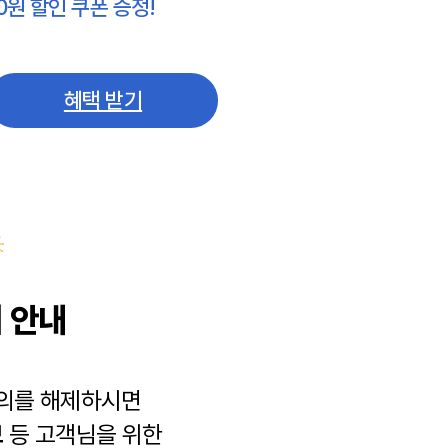
0원 할인 쿠폰 증정!
혜택 받기
 안내
동의를 해제하시면
보
등 고객님을 위한