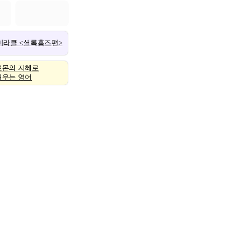
 미라클 <셜록홈즈편>
로몬의 지혜로
배우는 영어