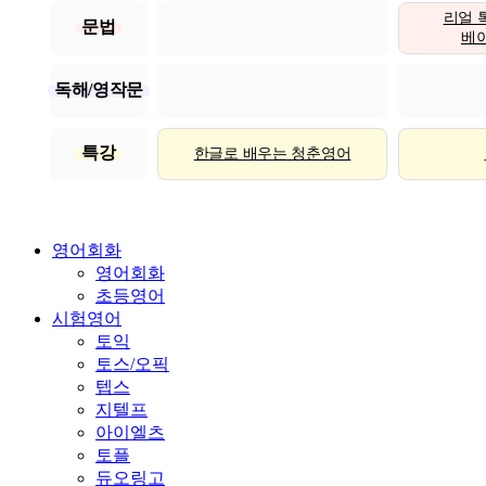
리얼 
문법
베이직
독해/영작문
특강
한글로 배우는 청춘영어
영어회화
영어회화
초등영어
시험영어
토익
토스/오픽
텝스
지텔프
아이엘츠
토플
듀오링고