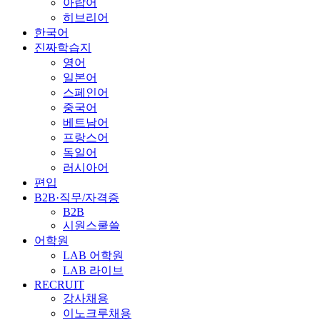
아랍어
히브리어
한국어
진짜학습지
영어
일본어
스페인어
중국어
베트남어
프랑스어
독일어
러시아어
편입
B2B·직무/자격증
B2B
시원스쿨쓸
어학원
LAB 어학원
LAB 라이브
RECRUIT
강사채용
이노크루채용