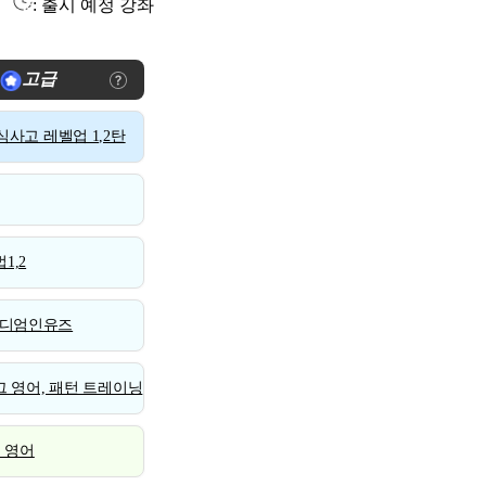
: 출시 예정 강좌
고급
사고 레벨업 1,2탄
1,2
디엄인유즈
 영어, 패턴 트레이닝
스 영어