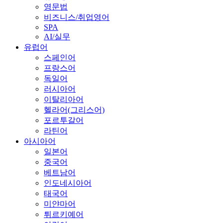
영문법
비즈니스/취업영어
SPA
AI/실무
유럽어
스페인어
프랑스어
독일어
러시아어
이탈리아어
헬라어(그리스어)
포르투갈어
라틴어
아시아어
일본어
중국어
베트남어
인도네시아어
태국어
미얀마어
튀르키예어