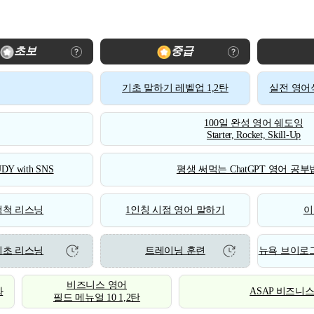
초보
중급
기초 말하기 레벨업 1,2탄
실전 영어식
100일 완성 영어 쉐도잉
Starter, Rocket, Skill-Up
DY with SNS
평생 써먹는 ChatGPT 영어 공부법
척척 리스닝
1인칭 시점 영어 말하기
이
기초 리스닝
트레이닝 훈련
뉴욕 브이로그
비즈니스 영어
화
ASAP 비즈니
필드 메뉴얼 10 1,2탄