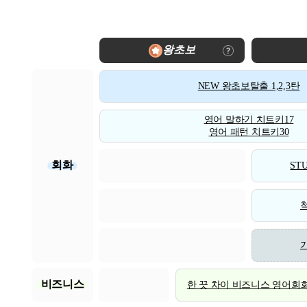
왕초보
NEW 왕초보탈출 1,2,3탄
영어 말하기 치트키17
영어 패턴 치트키30
회화
STU
비즈니스
한 끗 차이 비즈니스 영어회