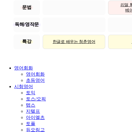
리얼 
문법
베이직
독해/영작문
특강
한글로 배우는 청춘영어
영어회화
영어회화
초등영어
시험영어
토익
토스/오픽
텝스
지텔프
아이엘츠
토플
듀오링고