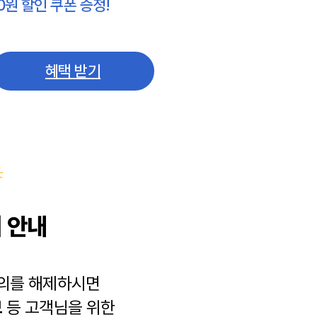
0원 할인 쿠폰 증정!
혜택 받기
 안내
동의를 해제하시면
보
등 고객님을 위한