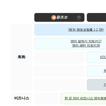
왕초보
NEW 왕초보탈출 1,2,3탄
영어 말하기 치트키17
영어 패턴 치트키30
회화
STU
비즈니스
한 끗 차이 비즈니스 영어회