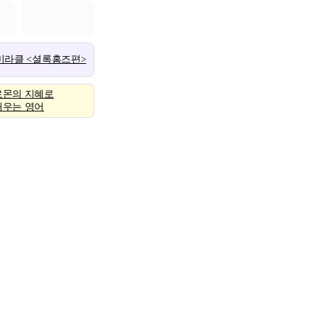
 미라클 <셜록홈즈편>
로몬의 지혜로
배우는 영어