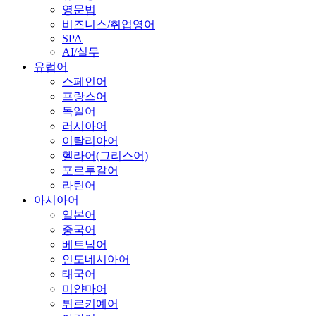
영문법
비즈니스/취업영어
SPA
AI/실무
유럽어
스페인어
프랑스어
독일어
러시아어
이탈리아어
헬라어(그리스어)
포르투갈어
라틴어
아시아어
일본어
중국어
베트남어
인도네시아어
태국어
미얀마어
튀르키예어