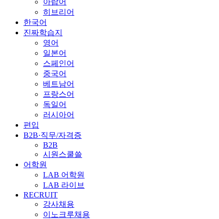
아랍어
히브리어
한국어
진짜학습지
영어
일본어
스페인어
중국어
베트남어
프랑스어
독일어
러시아어
편입
B2B·직무/자격증
B2B
시원스쿨쓸
어학원
LAB 어학원
LAB 라이브
RECRUIT
강사채용
이노크루채용