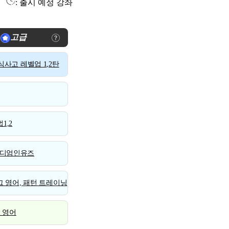
: 출시 예정 강좌
고급
사고 레벨업 1,2탄
1,2
디엄인유즈
 영어, 패턴 트레이닝
스 영어