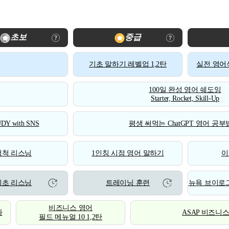
초보
중급
기초 말하기 레벨업 1,2탄
실전 영어식
100일 완성 영어 쉐도잉
Starter, Rocket, Skill-Up
DY with SNS
평생 써먹는 ChatGPT 영어 공부법
척척 리스닝
1인칭 시점 영어 말하기
이
기초 리스닝
트레이닝 훈련
뉴욕 브이로그
비즈니스 영어
화
ASAP 비즈니
필드 메뉴얼 10 1,2탄