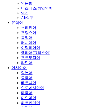
영문법
비즈니스/취업영어
SPA
AI/실무
유럽어
스페인어
프랑스어
독일어
러시아어
이탈리아어
헬라어(그리스어)
포르투갈어
라틴어
아시아어
일본어
중국어
베트남어
인도네시아어
태국어
미얀마어
튀르키예어