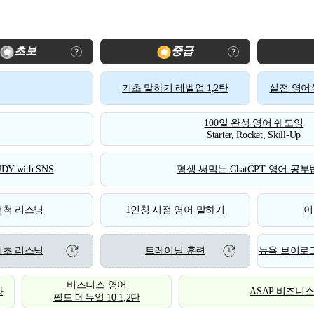
초보
중급
기초 말하기 레벨업 1,2탄
실전 영어식
100일 완성 영어 쉐도잉
Starter, Rocket, Skill-Up
DY with SNS
평생 써먹는 ChatGPT 영어 공부법
척척 리스닝
1인칭 시점 영어 말하기
이
기초 리스닝
트레이닝 훈련
뉴욕 브이로그
비즈니스 영어
화
ASAP 비즈니
필드 메뉴얼 10 1,2탄