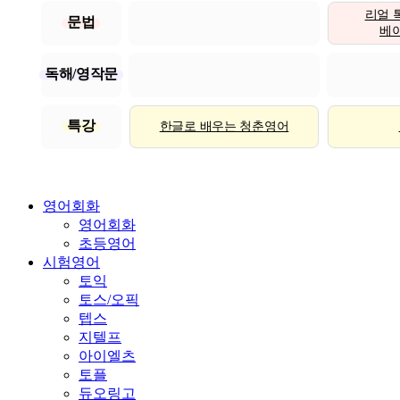
리얼 
문법
베이직
독해/영작문
특강
한글로 배우는 청춘영어
영어회화
영어회화
초등영어
시험영어
토익
토스/오픽
텝스
지텔프
아이엘츠
토플
듀오링고