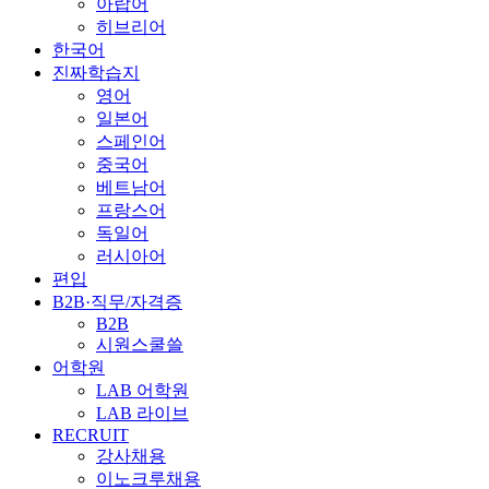
아랍어
히브리어
한국어
진짜학습지
영어
일본어
스페인어
중국어
베트남어
프랑스어
독일어
러시아어
편입
B2B·직무/자격증
B2B
시원스쿨쓸
어학원
LAB 어학원
LAB 라이브
RECRUIT
강사채용
이노크루채용