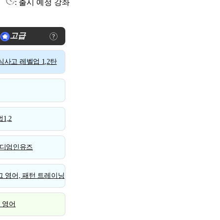
: 출시 예정 강좌
고급
사고 레벨업 1,2탄
1,2
디엄인유즈
 영어, 패턴 트레이닝
스 영어