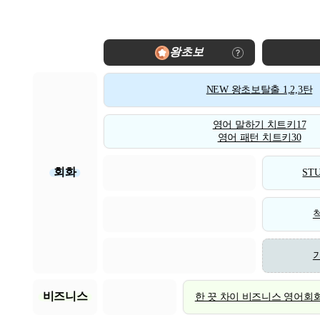
왕초보
NEW 왕초보탈출 1,2,3탄
영어 말하기 치트키17
영어 패턴 치트키30
회화
STU
비즈니스
한 끗 차이 비즈니스 영어회