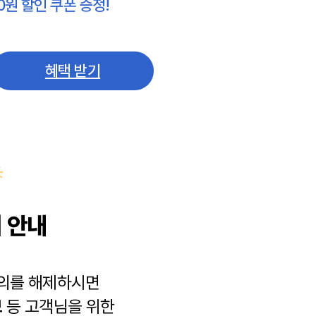
0원 할인 쿠폰 증정!
혜택 받기
 안내
동의를 해제하시면
보
등 고객님을 위한