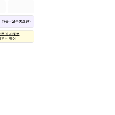
 미라클 <셜록홈즈편>
로몬의 지혜로
배우는 영어