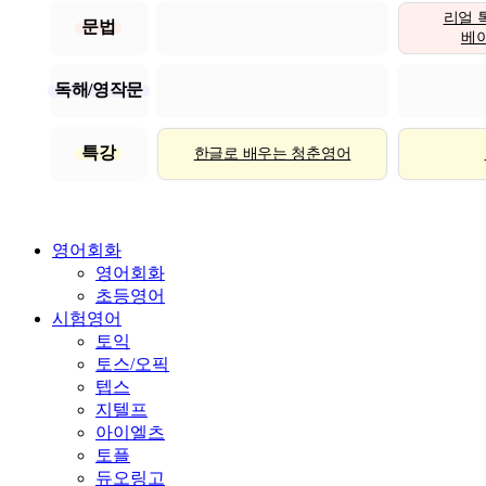
리얼 
문법
베이직
독해/영작문
특강
한글로 배우는 청춘영어
영어회화
영어회화
초등영어
시험영어
토익
토스/오픽
텝스
지텔프
아이엘츠
토플
듀오링고