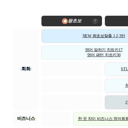
왕초보
NEW 왕초보탈출 1,2,3탄
영어 말하기 치트키17
영어 패턴 치트키30
회화
STU
비즈니스
한 끗 차이 비즈니스 영어회