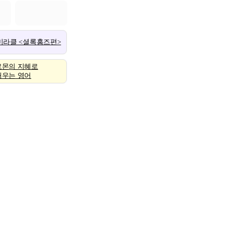
 미라클 <셜록홈즈편>
로몬의 지혜로
배우는 영어