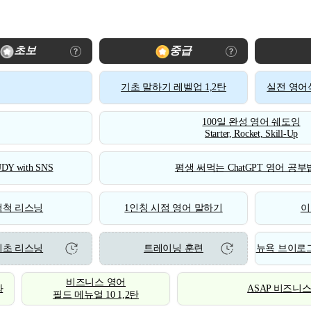
초보
중급
기초 말하기 레벨업 1,2탄
실전 영어식
100일 완성 영어 쉐도잉
Starter, Rocket, Skill-Up
DY with SNS
평생 써먹는 ChatGPT 영어 공부법
척척 리스닝
1인칭 시점 영어 말하기
이
기초 리스닝
트레이닝 훈련
뉴욕 브이로그
비즈니스 영어
화
ASAP 비즈니
필드 메뉴얼 10 1,2탄