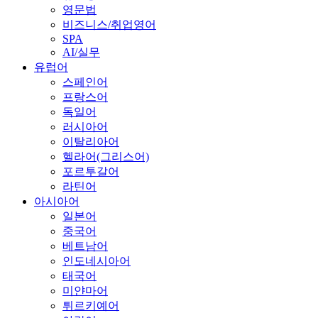
영문법
비즈니스/취업영어
SPA
AI/실무
유럽어
스페인어
프랑스어
독일어
러시아어
이탈리아어
헬라어(그리스어)
포르투갈어
라틴어
아시아어
일본어
중국어
베트남어
인도네시아어
태국어
미얀마어
튀르키예어