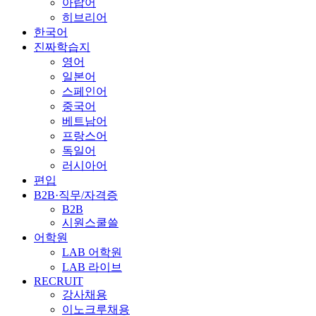
아랍어
히브리어
한국어
진짜학습지
영어
일본어
스페인어
중국어
베트남어
프랑스어
독일어
러시아어
편입
B2B·직무/자격증
B2B
시원스쿨쓸
어학원
LAB 어학원
LAB 라이브
RECRUIT
강사채용
이노크루채용