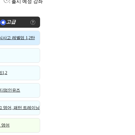
: 출시 예정 강좌
고급
사고 레벨업 1,2탄
1,2
디엄인유즈
 영어, 패턴 트레이닝
스 영어