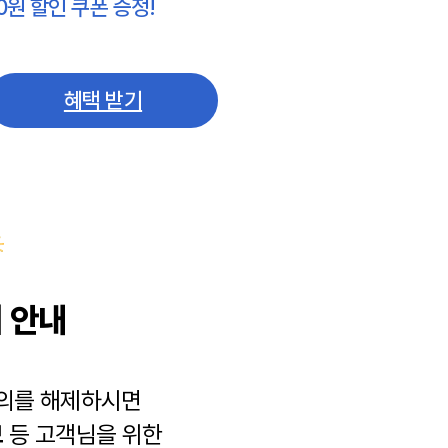
0원 할인 쿠폰 증정!
혜택 받기
 안내
동의를 해제하시면
보
등 고객님을 위한