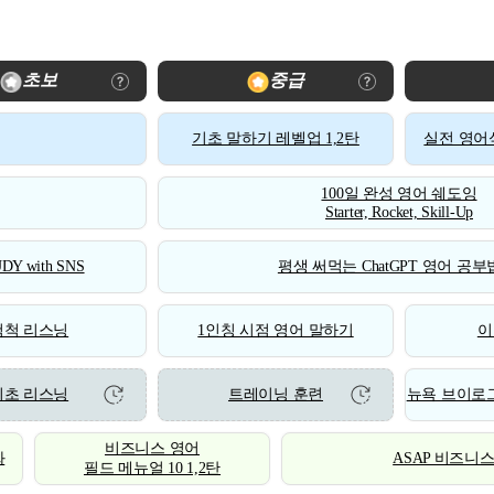
초보
중급
기초 말하기 레벨업 1,2탄
실전 영어식
100일 완성 영어 쉐도잉
Starter, Rocket, Skill-Up
DY with SNS
평생 써먹는 ChatGPT 영어 공부법
척척 리스닝
1인칭 시점 영어 말하기
이
기초 리스닝
트레이닝 훈련
뉴욕 브이로그
비즈니스 영어
화
ASAP 비즈니
필드 메뉴얼 10 1,2탄