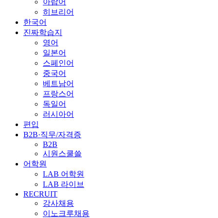
아랍어
히브리어
한국어
진짜학습지
영어
일본어
스페인어
중국어
베트남어
프랑스어
독일어
러시아어
편입
B2B·직무/자격증
B2B
시원스쿨쓸
어학원
LAB 어학원
LAB 라이브
RECRUIT
강사채용
이노크루채용