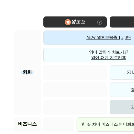
왕초보
NEW 왕초보탈출 1,2,3탄
영어 말하기 치트키17
영어 패턴 치트키30
회화
STU
비즈니스
한 끗 차이 비즈니스 영어회