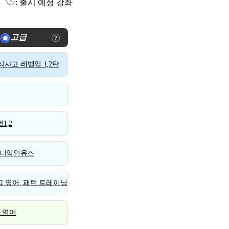
: 출시 예정 강좌
고급
사고 레벨업 1,2탄
1,2
디엄인유즈
 영어, 패턴 트레이닝
스 영어