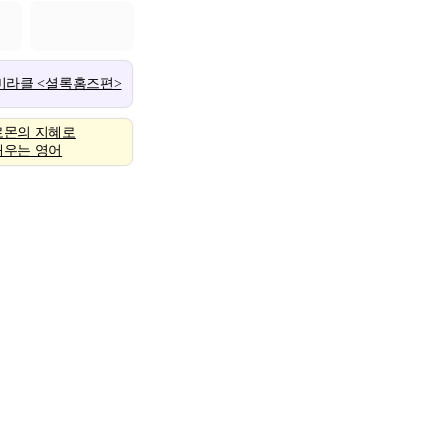
 미라클 <셜록홈즈편>
로몬의 지혜로
배우는 영어