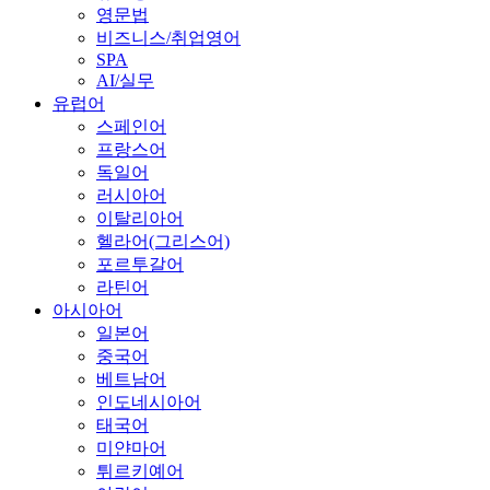
영문법
비즈니스/취업영어
SPA
AI/실무
유럽어
스페인어
프랑스어
독일어
러시아어
이탈리아어
헬라어(그리스어)
포르투갈어
라틴어
아시아어
일본어
중국어
베트남어
인도네시아어
태국어
미얀마어
튀르키예어