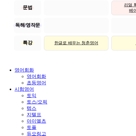
리얼 
문법
베이직
독해/영작문
특강
한글로 배우는 청춘영어
영어회화
영어회화
초등영어
시험영어
토익
토스/오픽
텝스
지텔프
아이엘츠
토플
듀오링고