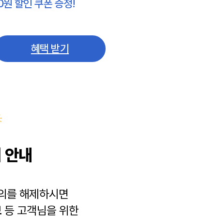
0원 할인 쿠폰 증정!
혜택 받기
 안내
동의를 해제하시면
보
등 고객님을 위한