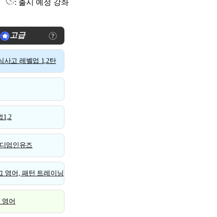
: 출시 예정 강좌
고급
사고 레벨업 1,2탄
1,2
디엄인유즈
 영어, 패턴 트레이닝
스 영어