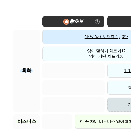
왕초보
NEW 왕초보탈출 1,2,3탄
영어 말하기 치트키17
영어 패턴 치트키30
회화
STU
비즈니스
한 끗 차이 비즈니스 영어회