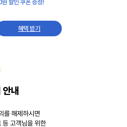
0원 할인 쿠폰 증정!
혜택 받기
 안내
동의를 해제하시면
보
등 고객님을 위한