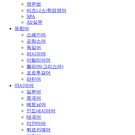
영문법
비즈니스/취업영어
SPA
AI/실무
유럽어
스페인어
프랑스어
독일어
러시아어
이탈리아어
헬라어(그리스어)
포르투갈어
라틴어
아시아어
일본어
중국어
베트남어
인도네시아어
태국어
미얀마어
튀르키예어