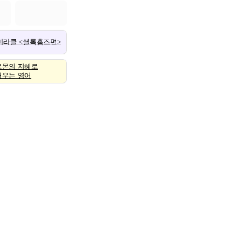
 미라클 <셜록홈즈편>
로몬의 지혜로
배우는 영어