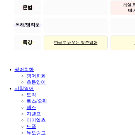
리얼 
문법
베이직
독해/영작문
특강
한글로 배우는 청춘영어
영어회화
영어회화
초등영어
시험영어
토익
토스/오픽
텝스
지텔프
아이엘츠
토플
듀오링고