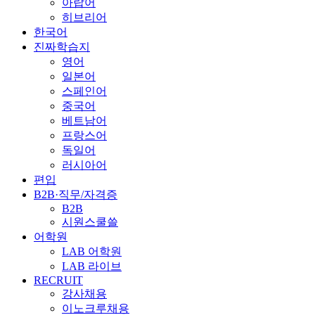
아랍어
히브리어
한국어
진짜학습지
영어
일본어
스페인어
중국어
베트남어
프랑스어
독일어
러시아어
편입
B2B·직무/자격증
B2B
시원스쿨쓸
어학원
LAB 어학원
LAB 라이브
RECRUIT
강사채용
이노크루채용