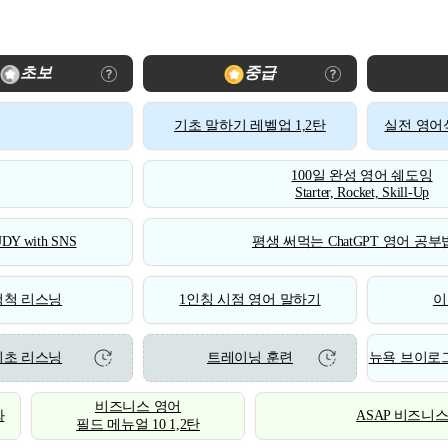
초보
중급
기초 말하기 레벨업 1,2탄
실전 영어식
100일 완성 영어 쉐도잉
Starter, Rocket, Skill-Up
DY with SNS
평생 써먹는 ChatGPT 영어 공부법
척척 리스닝
1인칭 시점 영어 말하기
이
기초 리스닝
트레이닝 훈련
뉴욕 브이로그
비즈니스 영어
화
ASAP 비즈니
필드 메뉴얼 10 1,2탄