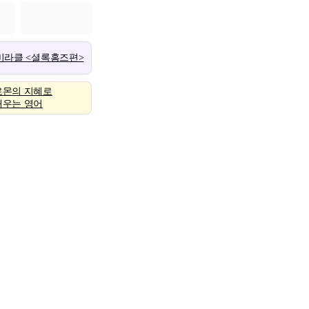
 미라클 <셜록홈즈편>
로몬의 지혜로
배우는 영어