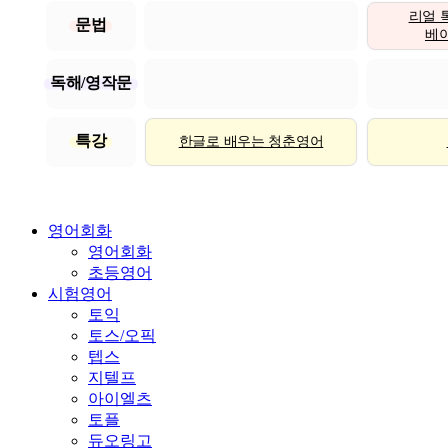
리얼 
문법
베이직
독해/영작문
특강
한글로 배우는 청춘영어
영어회화
영어회화
초등영어
시험영어
토익
토스/오픽
텝스
지텔프
아이엘츠
토플
듀오링고