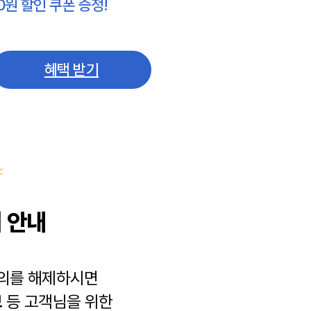
0원 할인 쿠폰 증정!
혜택 받기
 안내
동의를 해제하시면
보
등 고객님을 위한