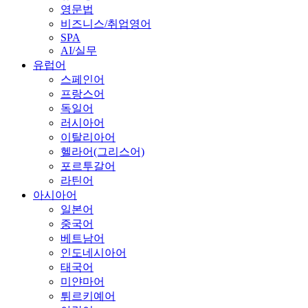
영문법
비즈니스/취업영어
SPA
AI/실무
유럽어
스페인어
프랑스어
독일어
러시아어
이탈리아어
헬라어(그리스어)
포르투갈어
라틴어
아시아어
일본어
중국어
베트남어
인도네시아어
태국어
미얀마어
튀르키예어