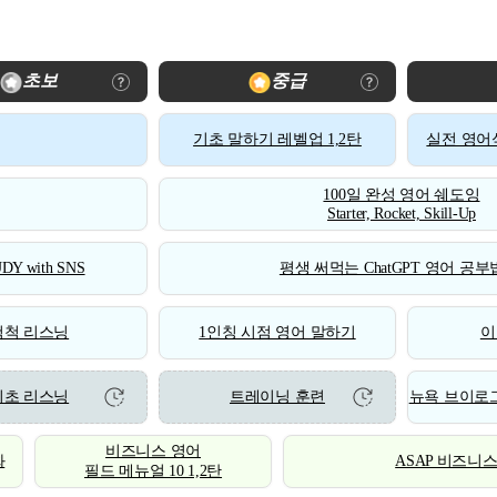
초보
중급
기초 말하기 레벨업 1,2탄
실전 영어식
100일 완성 영어 쉐도잉
Starter, Rocket, Skill-Up
DY with SNS
평생 써먹는 ChatGPT 영어 공부법
척척 리스닝
1인칭 시점 영어 말하기
이
기초 리스닝
트레이닝 훈련
뉴욕 브이로그
비즈니스 영어
화
ASAP 비즈니
필드 메뉴얼 10 1,2탄