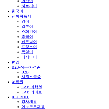
아랍어
히브리어
한국어
진짜학습지
영어
일본어
스페인어
중국어
베트남어
프랑스어
독일어
러시아어
편입
B2B·직무/자격증
B2B
시원스쿨쓸
어학원
LAB 어학원
LAB 라이브
RECRUIT
강사채용
이노크루채용