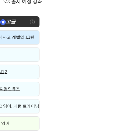
: 출시 예정 강좌
고급
사고 레벨업 1,2탄
1,2
디엄인유즈
 영어, 패턴 트레이닝
스 영어