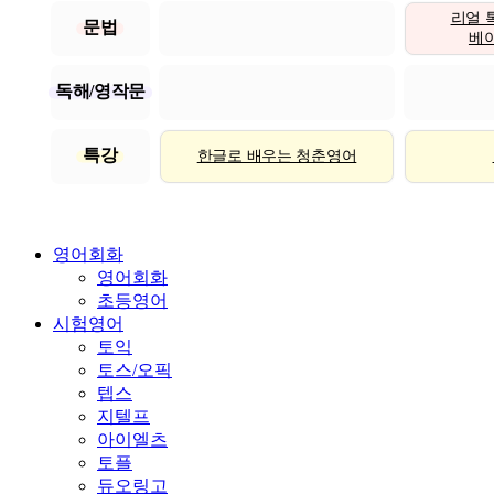
리얼 
문법
베이직
독해/영작문
특강
한글로 배우는 청춘영어
영어회화
영어회화
초등영어
시험영어
토익
토스/오픽
텝스
지텔프
아이엘츠
토플
듀오링고