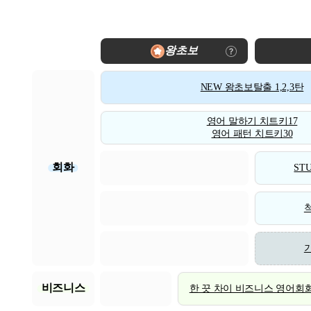
왕초보
NEW 왕초보탈출 1,2,3탄
영어 말하기 치트키17
영어 패턴 치트키30
회화
STU
비즈니스
한 끗 차이 비즈니스 영어회