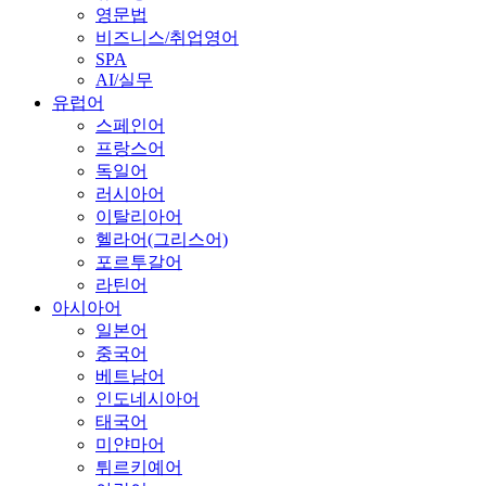
영문법
비즈니스/취업영어
SPA
AI/실무
유럽어
스페인어
프랑스어
독일어
러시아어
이탈리아어
헬라어(그리스어)
포르투갈어
라틴어
아시아어
일본어
중국어
베트남어
인도네시아어
태국어
미얀마어
튀르키예어