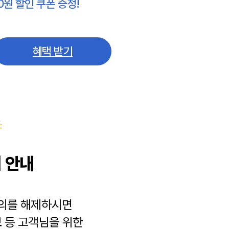
0원 할인 쿠폰 증정!
혜택 받기
 안내
동의를 해제하시면
보
등 고객님을 위한