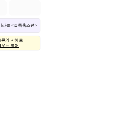
 미라클 <셜록홈즈편>
로몬의 지혜로
배우는 영어