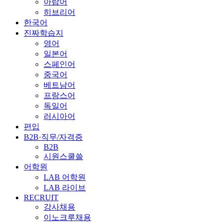
아랍어
히브리어
한국어
진짜학습지
영어
일본어
스페인어
중국어
베트남어
프랑스어
독일어
러시아어
편입
B2B·직무/자격증
B2B
시원스쿨쓸
어학원
LAB 어학원
LAB 라이브
RECRUIT
강사채용
이노크루채용