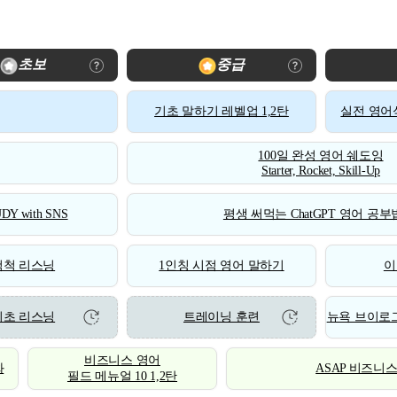
초보
중급
기초 말하기 레벨업 1,2탄
실전 영어식
100일 완성 영어 쉐도잉
Starter, Rocket, Skill-Up
DY with SNS
평생 써먹는 ChatGPT 영어 공부법
척척 리스닝
1인칭 시점 영어 말하기
이
기초 리스닝
트레이닝 훈련
뉴욕 브이로그
비즈니스 영어
화
ASAP 비즈니
필드 메뉴얼 10 1,2탄