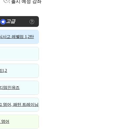
: 출시 예정 강좌
고급
사고 레벨업 1,2탄
1,2
디엄인유즈
 영어, 패턴 트레이닝
스 영어