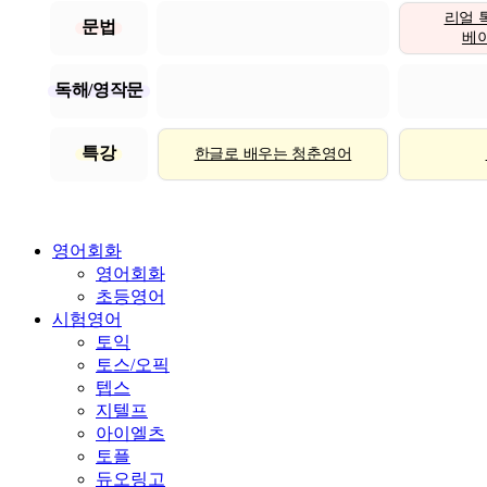
리얼 
문법
베이직
독해/영작문
특강
한글로 배우는 청춘영어
영어회화
영어회화
초등영어
시험영어
토익
토스/오픽
텝스
지텔프
아이엘츠
토플
듀오링고