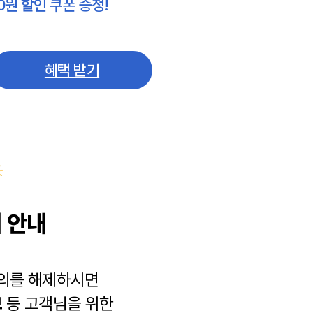
0원 할인 쿠폰 증정!
혜택 받기
 안내
동의를 해제하시면
보
등 고객님을 위한