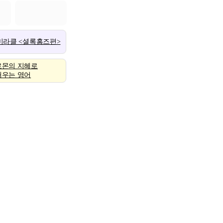
 미라클 <셜록홈즈편>
로몬의 지혜로
배우는 영어