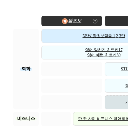
왕초보
NEW 왕초보탈출 1,2,3탄
영어 말하기 치트키17
영어 패턴 치트키30
회화
STU
비즈니스
한 끗 차이 비즈니스 영어회