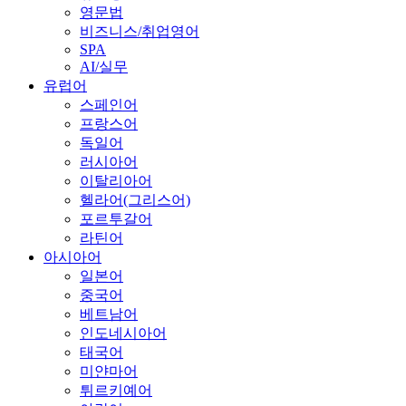
영문법
비즈니스/취업영어
SPA
AI/실무
유럽어
스페인어
프랑스어
독일어
러시아어
이탈리아어
헬라어(그리스어)
포르투갈어
라틴어
아시아어
일본어
중국어
베트남어
인도네시아어
태국어
미얀마어
튀르키예어