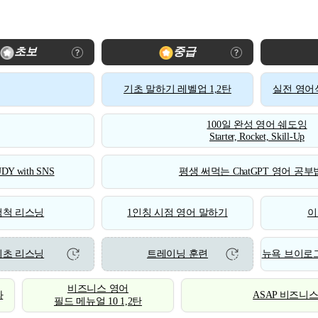
초보
중급
기초 말하기 레벨업 1,2탄
실전 영어식
100일 완성 영어 쉐도잉
Starter, Rocket, Skill-Up
DY with SNS
평생 써먹는 ChatGPT 영어 공부법
척척 리스닝
1인칭 시점 영어 말하기
이
기초 리스닝
트레이닝 훈련
뉴욕 브이로그
비즈니스 영어
화
ASAP 비즈니
필드 메뉴얼 10 1,2탄