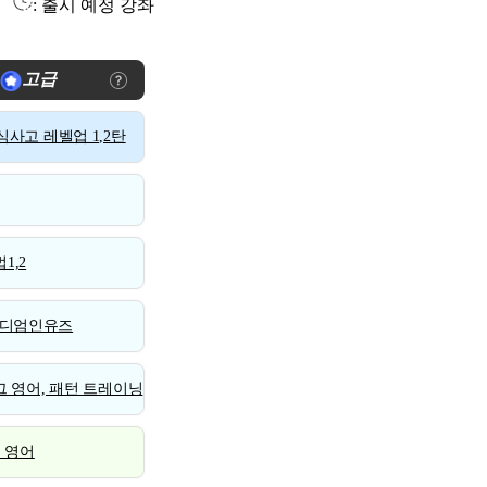
: 출시 예정 강좌
고급
사고 레벨업 1,2탄
1,2
디엄인유즈
 영어, 패턴 트레이닝
스 영어