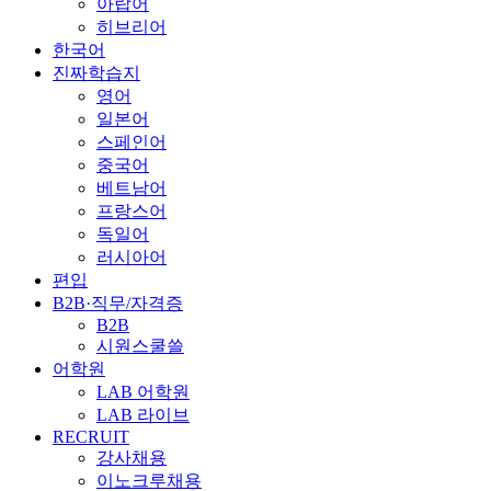
아랍어
히브리어
한국어
진짜학습지
영어
일본어
스페인어
중국어
베트남어
프랑스어
독일어
러시아어
편입
B2B·직무/자격증
B2B
시원스쿨쓸
어학원
LAB 어학원
LAB 라이브
RECRUIT
강사채용
이노크루채용