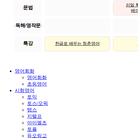
리얼 
문법
베이직
독해/영작문
특강
한글로 배우는 청춘영어
영어회화
영어회화
초등영어
시험영어
토익
토스/오픽
텝스
지텔프
아이엘츠
토플
듀오링고