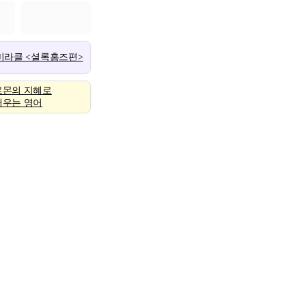
 미라클 <셜록홈즈편>
로몬의 지혜로
배우는 영어