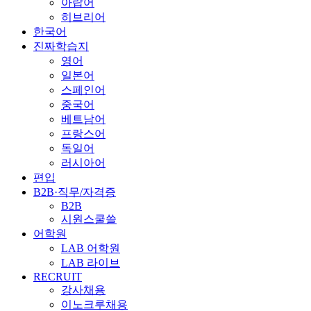
아랍어
히브리어
한국어
진짜학습지
영어
일본어
스페인어
중국어
베트남어
프랑스어
독일어
러시아어
편입
B2B·직무/자격증
B2B
시원스쿨쓸
어학원
LAB 어학원
LAB 라이브
RECRUIT
강사채용
이노크루채용