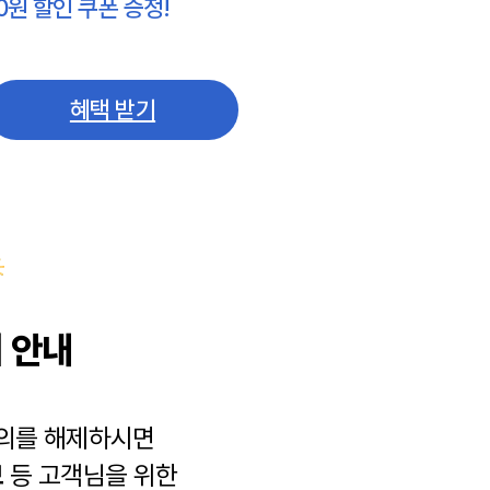
0원 할인 쿠폰 증정!
혜택 받기
 안내
동의를 해제하시면
보
등 고객님을 위한