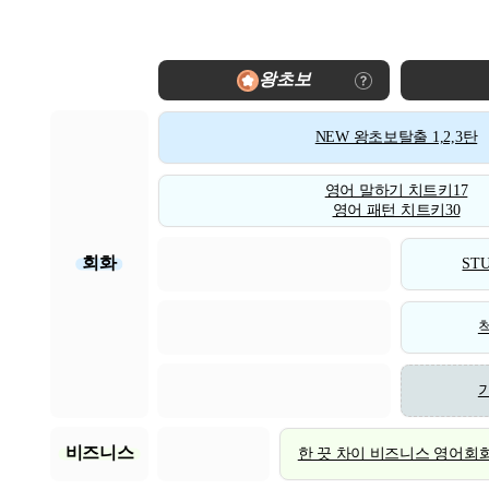
왕초보
NEW 왕초보탈출 1,2,3탄
영어 말하기 치트키17
영어 패턴 치트키30
회화
STU
비즈니스
한 끗 차이 비즈니스 영어회