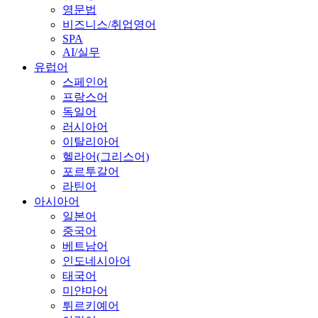
영문법
비즈니스/취업영어
SPA
AI/실무
유럽어
스페인어
프랑스어
독일어
러시아어
이탈리아어
헬라어(그리스어)
포르투갈어
라틴어
아시아어
일본어
중국어
베트남어
인도네시아어
태국어
미얀마어
튀르키예어