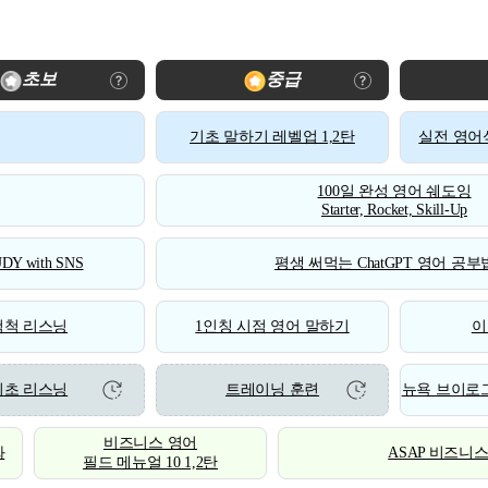
초보
중급
기초 말하기 레벨업 1,2탄
실전 영어식
100일 완성 영어 쉐도잉
Starter, Rocket, Skill-Up
DY with SNS
평생 써먹는 ChatGPT 영어 공부법
척척 리스닝
1인칭 시점 영어 말하기
이
기초 리스닝
트레이닝 훈련
뉴욕 브이로그
비즈니스 영어
화
ASAP 비즈니
필드 메뉴얼 10 1,2탄