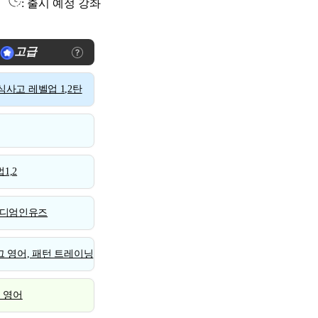
: 출시 예정 강좌
고급
사고 레벨업 1,2탄
1,2
디엄인유즈
 영어, 패턴 트레이닝
스 영어