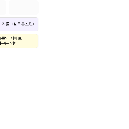
 미라클 <셜록홈즈편>
로몬의 지혜로
배우는 영어