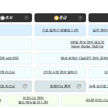
초보
중급
기초 말하기 레벨업 1,2탄
실전 영어식
100일 완성 영어 쉐도잉
Starter, Rocket, Skill-Up
DY with SNS
평생 써먹는 ChatGPT 영어 공부법
척척 리스닝
1인칭 시점 영어 말하기
이
기초 리스닝
트레이닝 훈련
뉴욕 브이로그
비즈니스 영어
화
ASAP 비즈니
필드 메뉴얼 10 1,2탄