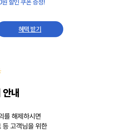
0원 할인 쿠폰 증정!
혜택 받기
 안내
동의를 해제하시면
보
등 고객님을 위한