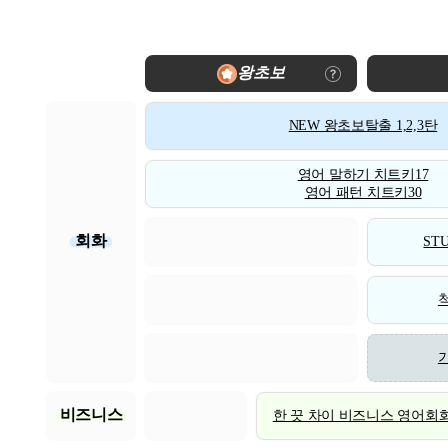
왕초보
NEW 왕초보탈출 1,2,3탄
영어 말하기 치트키17
영어 패턴 치트키30
회화
STU
비즈니스
한 끗 차이 비즈니스 영어회