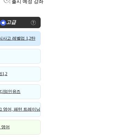
: 출시 예정 강좌
고급
사고 레벨업 1,2탄
1,2
디엄인유즈
 영어, 패턴 트레이닝
스 영어