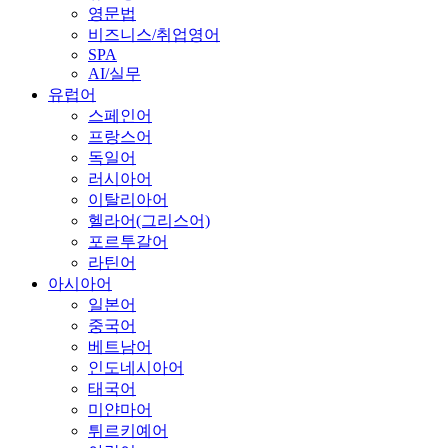
영문법
비즈니스/취업영어
SPA
AI/실무
유럽어
스페인어
프랑스어
독일어
러시아어
이탈리아어
헬라어(그리스어)
포르투갈어
라틴어
아시아어
일본어
중국어
베트남어
인도네시아어
태국어
미얀마어
튀르키예어