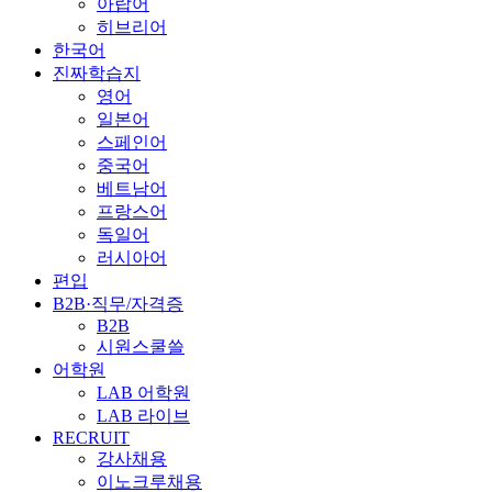
아랍어
히브리어
한국어
진짜학습지
영어
일본어
스페인어
중국어
베트남어
프랑스어
독일어
러시아어
편입
B2B·직무/자격증
B2B
시원스쿨쓸
어학원
LAB 어학원
LAB 라이브
RECRUIT
강사채용
이노크루채용