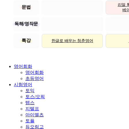
리얼 
문법
베이직
독해/영작문
특강
한글로 배우는 청춘영어
영어회화
영어회화
초등영어
시험영어
토익
토스/오픽
텝스
지텔프
아이엘츠
토플
듀오링고