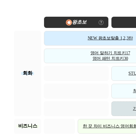
왕초보
NEW 왕초보탈출 1,2,3탄
영어 말하기 치트키17
영어 패턴 치트키30
회화
STU
비즈니스
한 끗 차이 비즈니스 영어회