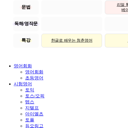
리얼 
문법
베이직
독해/영작문
특강
한글로 배우는 청춘영어
영어회화
영어회화
초등영어
시험영어
토익
토스/오픽
텝스
지텔프
아이엘츠
토플
듀오링고