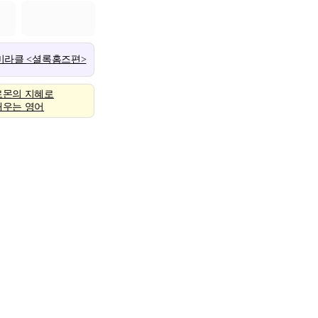
 미라클 <셜록홈즈편>
로몬의 지혜로
배우는 영어