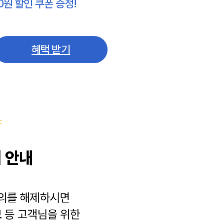
0원 할인 쿠폰 증정!
혜택 받기
 안내
동의를 해제하시면
보
등 고객님을 위한