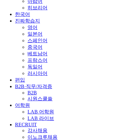
아랍어
히브리어
한국어
진짜학습지
영어
일본어
스페인어
중국어
베트남어
프랑스어
독일어
러시아어
편입
B2B·직무/자격증
B2B
시원스쿨쓸
어학원
LAB 어학원
LAB 라이브
RECRUIT
강사채용
이노크루채용