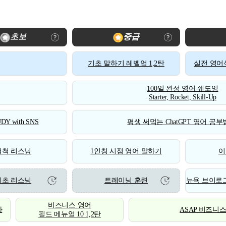
초보
중급
기초 말하기 레벨업 1,2탄
실전 영어식
100일 완성 영어 쉐도잉
Starter, Rocket, Skill-Up
DY with SNS
평생 써먹는 ChatGPT 영어 공부법
척척 리스닝
1인칭 시점 영어 말하기
이
기초 리스닝
트레이닝 훈련
뉴욕 브이로그
비즈니스 영어
화
ASAP 비즈니
필드 메뉴얼 10 1,2탄