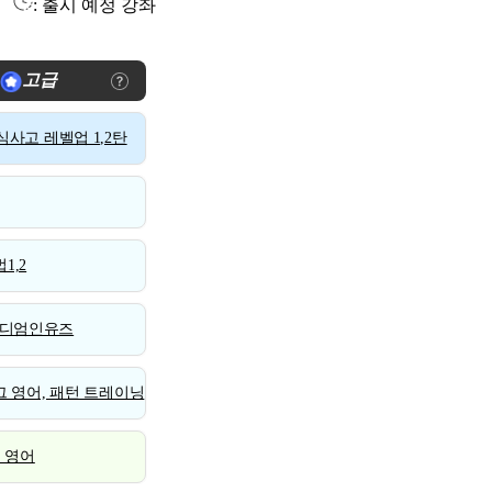
: 출시 예정 강좌
고급
사고 레벨업 1,2탄
1,2
디엄인유즈
 영어, 패턴 트레이닝
스 영어