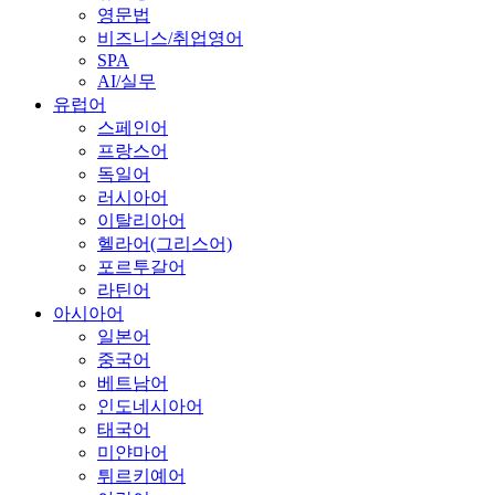
영문법
비즈니스/취업영어
SPA
AI/실무
유럽어
스페인어
프랑스어
독일어
러시아어
이탈리아어
헬라어(그리스어)
포르투갈어
라틴어
아시아어
일본어
중국어
베트남어
인도네시아어
태국어
미얀마어
튀르키예어