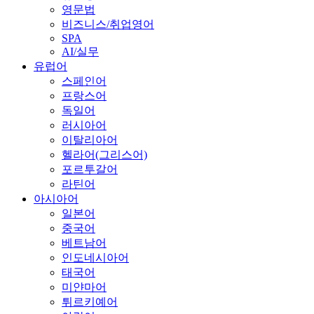
영문법
비즈니스/취업영어
SPA
AI/실무
유럽어
스페인어
프랑스어
독일어
러시아어
이탈리아어
헬라어(그리스어)
포르투갈어
라틴어
아시아어
일본어
중국어
베트남어
인도네시아어
태국어
미얀마어
튀르키예어