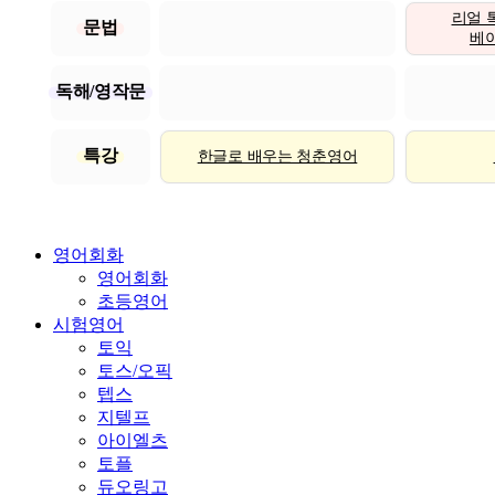
리얼 
문법
베이직
독해/영작문
특강
한글로 배우는 청춘영어
영어회화
영어회화
초등영어
시험영어
토익
토스/오픽
텝스
지텔프
아이엘츠
토플
듀오링고