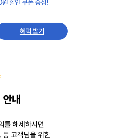
0원 할인 쿠폰 증정!
혜택 받기
 안내
동의를 해제하시면
보
등 고객님을 위한