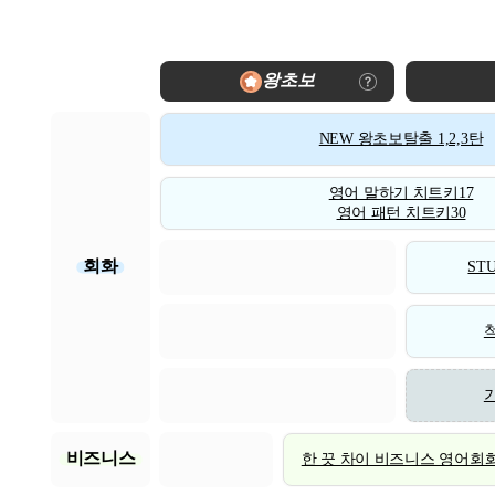
왕초보
NEW 왕초보탈출 1,2,3탄
영어 말하기 치트키17
영어 패턴 치트키30
회화
STU
비즈니스
한 끗 차이 비즈니스 영어회