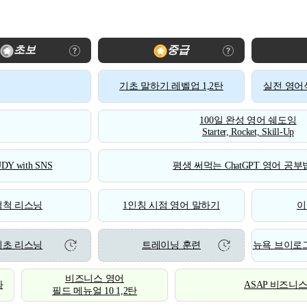
초보
중급
기초 말하기 레벨업 1,2탄
실전 영어식
100일 완성 영어 쉐도잉
Starter, Rocket, Skill-Up
DY with SNS
평생 써먹는 ChatGPT 영어 공부법
척척 리스닝
1인칭 시점 영어 말하기
이
기초 리스닝
트레이닝 훈련
뉴욕 브이로그
비즈니스 영어
화
ASAP 비즈니
필드 메뉴얼 10 1,2탄