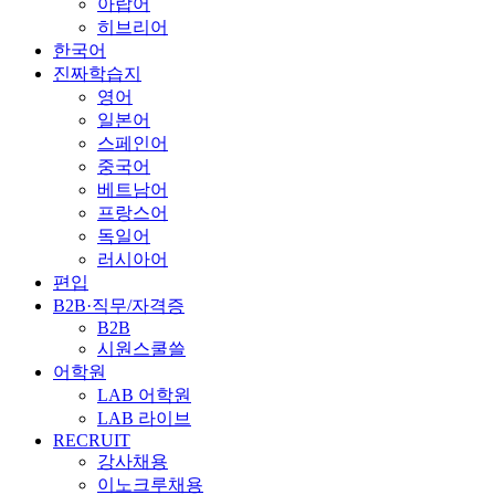
아랍어
히브리어
한국어
진짜학습지
영어
일본어
스페인어
중국어
베트남어
프랑스어
독일어
러시아어
편입
B2B·직무/자격증
B2B
시원스쿨쓸
어학원
LAB 어학원
LAB 라이브
RECRUIT
강사채용
이노크루채용