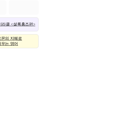
 미라클 <셜록홈즈편>
로몬의 지혜로
배우는 영어