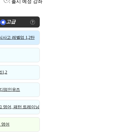
: 출시 예정 강좌
고급
사고 레벨업 1,2탄
1,2
디엄인유즈
 영어, 패턴 트레이닝
스 영어