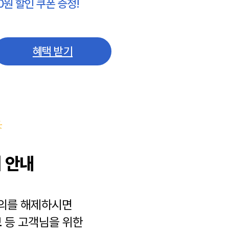
0원 할인 쿠폰 증정!
혜택 받기
 안내
동의를 해제하시면
보
등 고객님을 위한