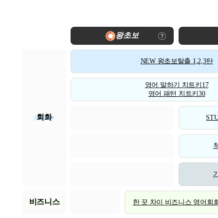
왕초보
NEW 왕초보탈출 1,2,3탄
영어 말하기 치트키17
영어 패턴 치트키30
회화
STU
비즈니스
한 끗 차이 비즈니스 영어회