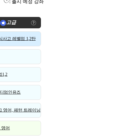
: 출시 예정 강좌
고급
사고 레벨업 1,2탄
1,2
디엄인유즈
 영어, 패턴 트레이닝
스 영어