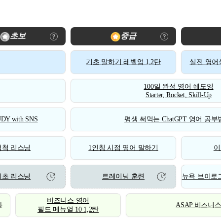
초보
중급
기초 말하기 레벨업 1,2탄
실전 영어식
100일 완성 영어 쉐도잉
Starter, Rocket, Skill-Up
DY with SNS
평생 써먹는 ChatGPT 영어 공부법
척척 리스닝
1인칭 시점 영어 말하기
이
기초 리스닝
트레이닝 훈련
뉴욕 브이로그
비즈니스 영어
화
ASAP 비즈니
필드 메뉴얼 10 1,2탄