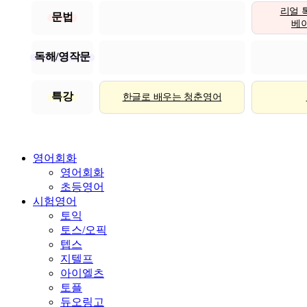
리얼 
문법
베이직
독해/영작문
특강
한글로 배우는 청춘영어
영어회화
영어회화
초등영어
시험영어
토익
토스/오픽
텝스
지텔프
아이엘츠
토플
듀오링고