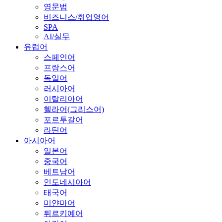
영문법
비즈니스/취업영어
SPA
AI/실무
유럽어
스페인어
프랑스어
독일어
러시아어
이탈리아어
헬라어(그리스어)
포르투갈어
라틴어
아시아어
일본어
중국어
베트남어
인도네시아어
태국어
미얀마어
튀르키예어