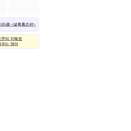
 미라클 <셜록홈즈편>
로몬의 지혜로
배우는 영어