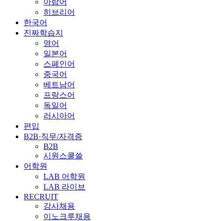
아랍어
히브리어
한국어
진짜학습지
영어
일본어
스페인어
중국어
베트남어
프랑스어
독일어
러시아어
편입
B2B·직무/자격증
B2B
시원스쿨쓸
어학원
LAB 어학원
LAB 라이브
RECRUIT
강사채용
이노크루채용