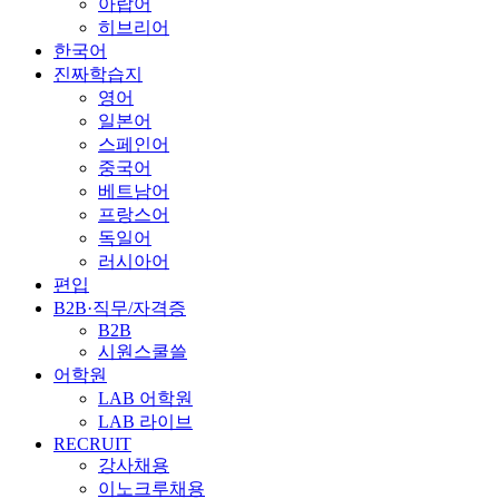
아랍어
히브리어
한국어
진짜학습지
영어
일본어
스페인어
중국어
베트남어
프랑스어
독일어
러시아어
편입
B2B·직무/자격증
B2B
시원스쿨쓸
어학원
LAB 어학원
LAB 라이브
RECRUIT
강사채용
이노크루채용