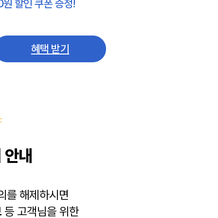
0원 할인 쿠폰 증정!
혜택 받기
 안내
동의를 해제하시면
보
등 고객님을 위한