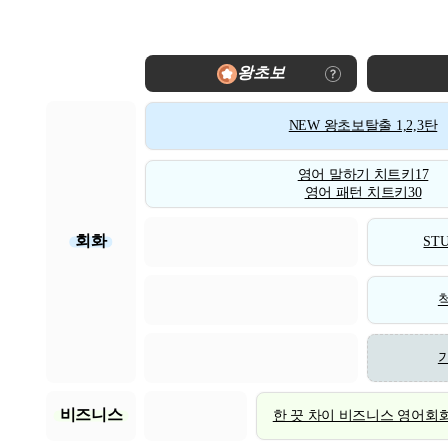
왕초보
NEW 왕초보탈출 1,2,3탄
영어 말하기 치트키17
영어 패턴 치트키30
회화
STU
비즈니스
한 끗 차이 비즈니스 영어회