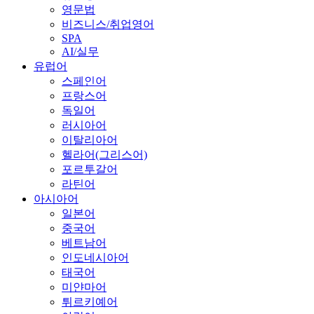
영문법
비즈니스/취업영어
SPA
AI/실무
유럽어
스페인어
프랑스어
독일어
러시아어
이탈리아어
헬라어(그리스어)
포르투갈어
라틴어
아시아어
일본어
중국어
베트남어
인도네시아어
태국어
미얀마어
튀르키예어