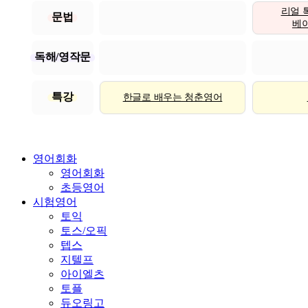
리얼 
문법
베이직
독해/영작문
특강
한글로 배우는 청춘영어
영어회화
영어회화
초등영어
시험영어
토익
토스/오픽
텝스
지텔프
아이엘츠
토플
듀오링고