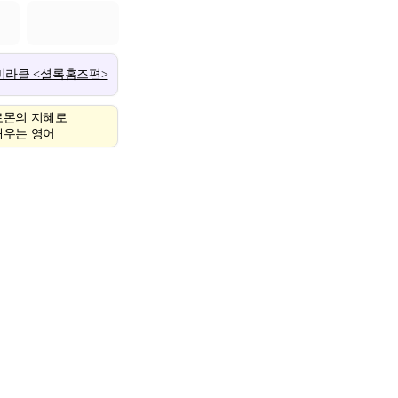
 미라클 <셜록홈즈편>
로몬의 지혜로
배우는 영어