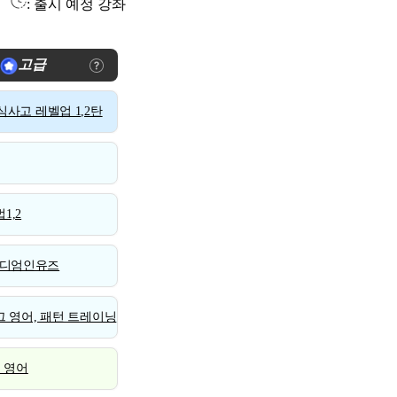
: 출시 예정 강좌
고급
사고 레벨업 1,2탄
1,2
디엄인유즈
 영어, 패턴 트레이닝
스 영어