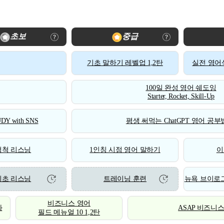
초보
중급
기초 말하기 레벨업 1,2탄
실전 영어식
100일 완성 영어 쉐도잉
Starter, Rocket, Skill-Up
DY with SNS
평생 써먹는 ChatGPT 영어 공부법
척척 리스닝
1인칭 시점 영어 말하기
이
기초 리스닝
트레이닝 훈련
뉴욕 브이로그
비즈니스 영어
화
ASAP 비즈니
필드 메뉴얼 10 1,2탄