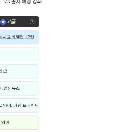
: 출시 예정 강좌
고급
사고 레벨업 1,2탄
1,2
디엄인유즈
 영어, 패턴 트레이닝
스 영어