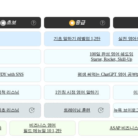
초보
중급
기초 말하기 레벨업 1,2탄
실전 영어식
100일 완성 영어 쉐도잉
Starter, Rocket, Skill-Up
DY with SNS
평생 써먹는 ChatGPT 영어 공부법
척척 리스닝
1인칭 시점 영어 말하기
이
기초 리스닝
트레이닝 훈련
뉴욕 브이로그
비즈니스 영어
화
ASAP 비즈니
필드 메뉴얼 10 1,2탄