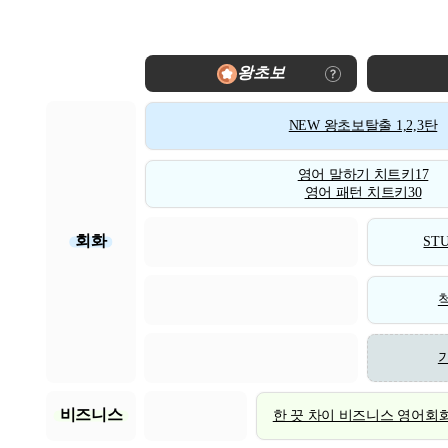
왕초보
NEW 왕초보탈출 1,2,3탄
영어 말하기 치트키17
영어 패턴 치트키30
회화
STU
비즈니스
한 끗 차이 비즈니스 영어회