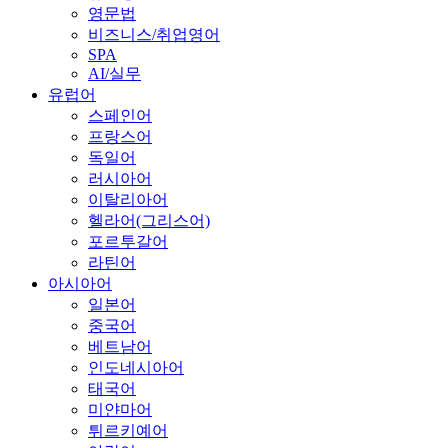
영문법
비즈니스/취업영어
SPA
AI/실무
유럽어
스페인어
프랑스어
독일어
러시아어
이탈리아어
헬라어(그리스어)
포르투갈어
라틴어
아시아어
일본어
중국어
베트남어
인도네시아어
태국어
미얀마어
튀르키예어