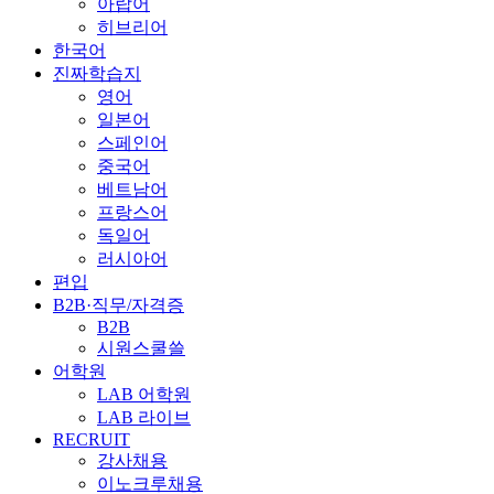
아랍어
히브리어
한국어
진짜학습지
영어
일본어
스페인어
중국어
베트남어
프랑스어
독일어
러시아어
편입
B2B·직무/자격증
B2B
시원스쿨쓸
어학원
LAB 어학원
LAB 라이브
RECRUIT
강사채용
이노크루채용