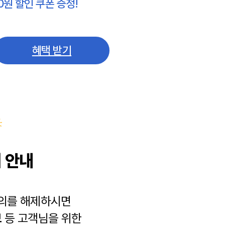
0원 할인 쿠폰 증정!
혜택 받기
 안내
동의를 해제하시면
보
등 고객님을 위한