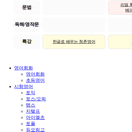
리얼 
문법
베이직
독해/영작문
특강
한글로 배우는 청춘영어
영어회화
영어회화
초등영어
시험영어
토익
토스/오픽
텝스
지텔프
아이엘츠
토플
듀오링고