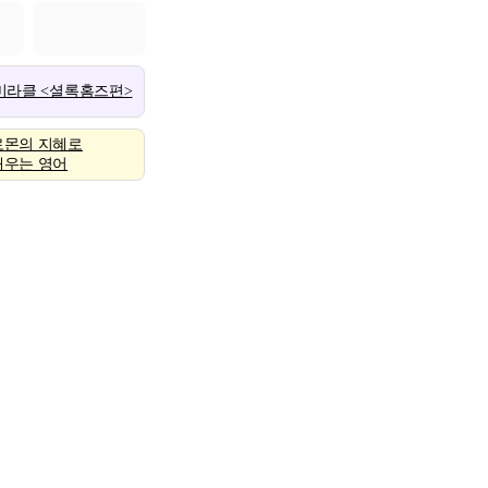
 미라클 <셜록홈즈편>
로몬의 지혜로
배우는 영어