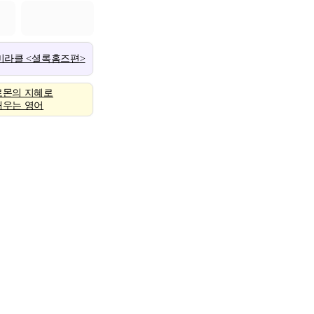
 미라클 <셜록홈즈편>
로몬의 지혜로
배우는 영어