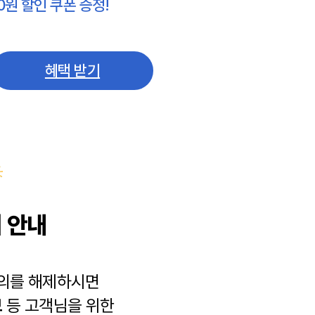
0원 할인 쿠폰 증정!
혜택 받기
 안내
동의를 해제하시면
보
등 고객님을 위한