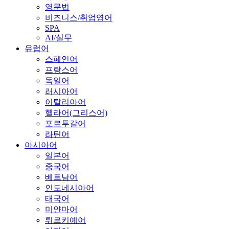
영문법
비즈니스/취업영어
SPA
AI/실무
유럽어
스페인어
프랑스어
독일어
러시아어
이탈리아어
헬라어(그리스어)
포르투갈어
라틴어
아시아어
일본어
중국어
베트남어
인도네시아어
태국어
미얀마어
튀르키예어