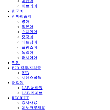
아랍어
히브리어
한국어
진짜학습지
영어
일본어
스페인어
중국어
베트남어
프랑스어
독일어
러시아어
편입
B2B·직무/자격증
B2B
시원스쿨쓸
어학원
LAB 어학원
LAB 라이브
RECRUIT
강사채용
이노크루채용