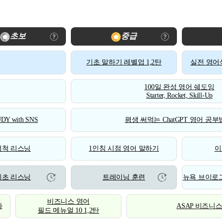
초보
중급
기초 말하기 레벨업 1,2탄
실전 영어식
100일 완성 영어 쉐도잉
Starter, Rocket, Skill-Up
DY with SNS
평생 써먹는 ChatGPT 영어 공부법
척척 리스닝
1인칭 시점 영어 말하기
이
기초 리스닝
트레이닝 훈련
뉴욕 브이로그
비즈니스 영어
화
ASAP 비즈니
필드 메뉴얼 10 1,2탄