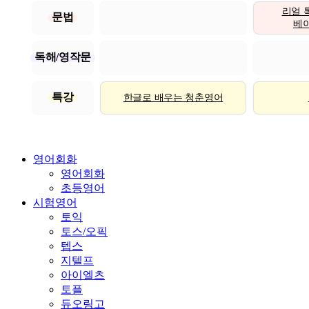
리얼 
문법
베이직
독해/영작문
특강
한글로 배우는 청춘영어
영어회화
영어회화
초등영어
시험영어
토익
토스/오픽
텝스
지텔프
아이엘츠
토플
듀오링고