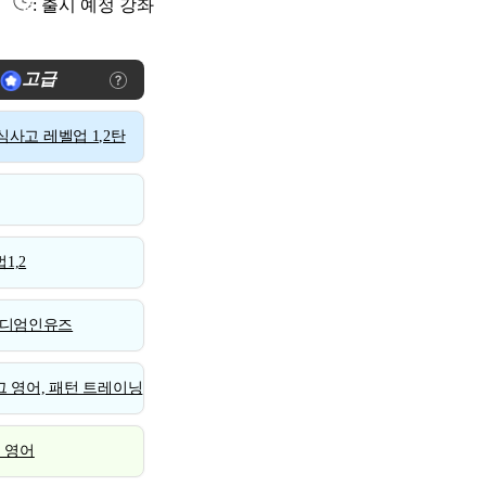
: 출시 예정 강좌
고급
사고 레벨업 1,2탄
1,2
디엄인유즈
 영어, 패턴 트레이닝
스 영어