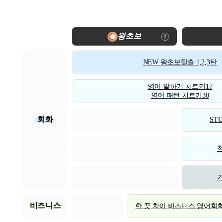
왕초보
NEW 왕초보탈출 1,2,3탄
영어 말하기 치트키17
영어 패턴 치트키30
회화
STU
비즈니스
한 끗 차이 비즈니스 영어회