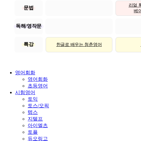
리얼 
문법
베이직
독해/영작문
특강
한글로 배우는 청춘영어
영어회화
영어회화
초등영어
시험영어
토익
토스/오픽
텝스
지텔프
아이엘츠
토플
듀오링고