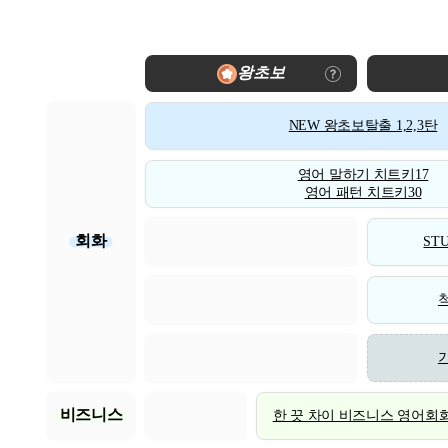
왕초보
NEW 왕초보탈출 1,2,3탄
영어 말하기 치트키17
영어 패턴 치트키30
회화
STU
비즈니스
한 끗 차이 비즈니스 영어회