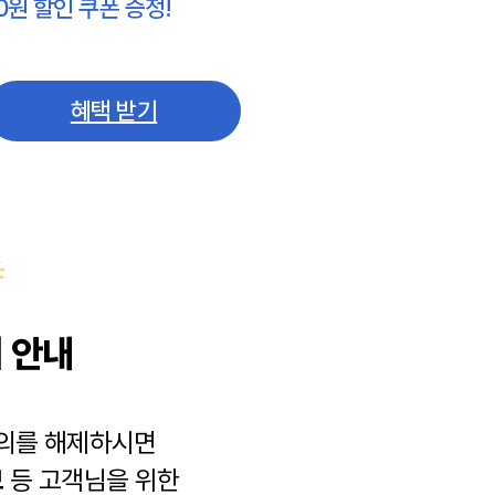
0원 할인 쿠폰 증정!
혜택 받기
 안내
동의를 해제하시면
보
등 고객님을 위한