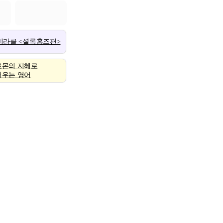
 미라클 <셜록홈즈편>
로몬의 지혜로
배우는 영어