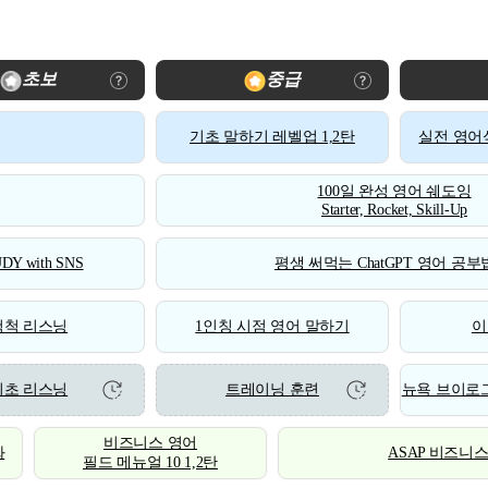
초보
중급
기초 말하기 레벨업 1,2탄
실전 영어식
100일 완성 영어 쉐도잉
Starter, Rocket, Skill-Up
DY with SNS
평생 써먹는 ChatGPT 영어 공부법
척척 리스닝
1인칭 시점 영어 말하기
이
기초 리스닝
트레이닝 훈련
뉴욕 브이로그
비즈니스 영어
화
ASAP 비즈니
필드 메뉴얼 10 1,2탄