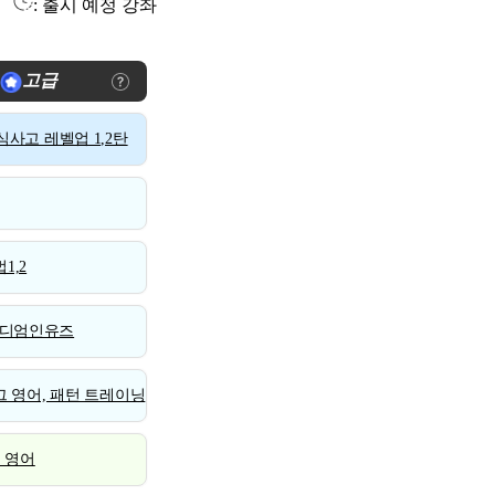
: 출시 예정 강좌
고급
사고 레벨업 1,2탄
1,2
디엄인유즈
 영어, 패턴 트레이닝
스 영어