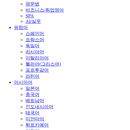
영문법
비즈니스/취업영어
SPA
AI/실무
유럽어
스페인어
프랑스어
독일어
러시아어
이탈리아어
헬라어(그리스어)
포르투갈어
라틴어
아시아어
일본어
중국어
베트남어
인도네시아어
태국어
미얀마어
튀르키예어