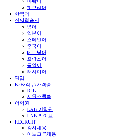
아랍어
히브리어
한국어
진짜학습지
영어
일본어
스페인어
중국어
베트남어
프랑스어
독일어
러시아어
편입
B2B·직무/자격증
B2B
시원스쿨쓸
어학원
LAB 어학원
LAB 라이브
RECRUIT
강사채용
이노크루채용