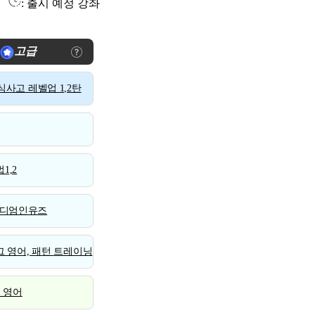
: 출시 예정 강좌
고급
사고 레벨업 1,2탄
1,2
디엄인유즈
 영어, 패턴 트레이닝
스 영어