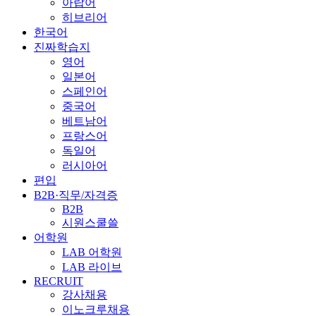
아랍어
히브리어
한국어
진짜학습지
영어
일본어
스페인어
중국어
베트남어
프랑스어
독일어
러시아어
편입
B2B·직무/자격증
B2B
시원스쿨쓸
어학원
LAB 어학원
LAB 라이브
RECRUIT
강사채용
이노크루채용