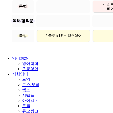
리얼 
문법
베이직
독해/영작문
특강
한글로 배우는 청춘영어
영어회화
영어회화
초등영어
시험영어
토익
토스/오픽
텝스
지텔프
아이엘츠
토플
듀오링고