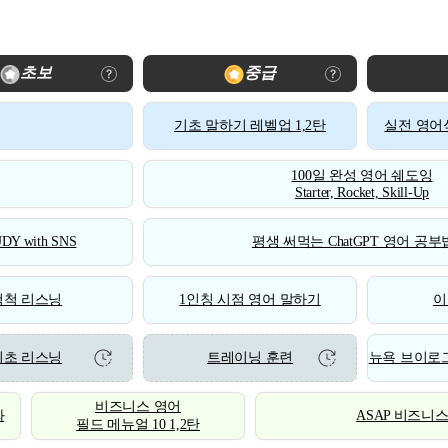
초보
중급
기초 말하기 레벨업 1,2탄
실전 영어식
100일 완성 영어 쉐도잉
Starter, Rocket, Skill-Up
DY with SNS
평생 써먹는 ChatGPT 영어 공부법
척척 리스닝
1인칭 시점 영어 말하기
이
기초 리스닝
트레이닝 훈련
뉴욕 브이로그
비즈니스 영어
화
ASAP 비즈니
필드 메뉴얼 10 1,2탄