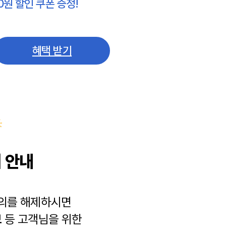
0원 할인 쿠폰 증정!
혜택 받기
 안내
동의를 해제하시면
보
등 고객님을 위한