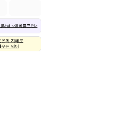
 미라클 <셜록홈즈편>
로몬의 지혜로
배우는 영어