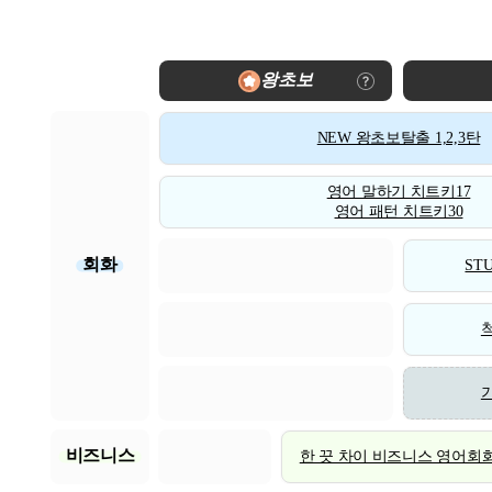
왕초보
NEW 왕초보탈출 1,2,3탄
영어 말하기 치트키17
영어 패턴 치트키30
회화
STU
비즈니스
한 끗 차이 비즈니스 영어회