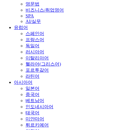
영문법
비즈니스/취업영어
SPA
AI/실무
유럽어
스페인어
프랑스어
독일어
러시아어
이탈리아어
헬라어(그리스어)
포르투갈어
라틴어
아시아어
일본어
중국어
베트남어
인도네시아어
태국어
미얀마어
튀르키예어