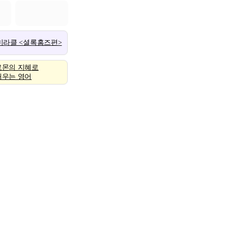
 미라클 <셜록홈즈편>
로몬의 지혜로
배우는 영어