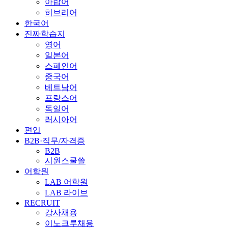
아랍어
히브리어
한국어
진짜학습지
영어
일본어
스페인어
중국어
베트남어
프랑스어
독일어
러시아어
편입
B2B·직무/자격증
B2B
시원스쿨쓸
어학원
LAB 어학원
LAB 라이브
RECRUIT
강사채용
이노크루채용