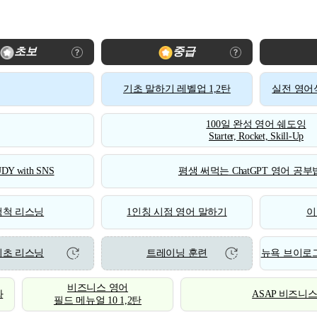
초보
중급
기초 말하기 레벨업 1,2탄
실전 영어식
100일 완성 영어 쉐도잉
Starter, Rocket, Skill-Up
DY with SNS
평생 써먹는 ChatGPT 영어 공부법
척척 리스닝
1인칭 시점 영어 말하기
이
기초 리스닝
트레이닝 훈련
뉴욕 브이로그
비즈니스 영어
화
ASAP 비즈니
필드 메뉴얼 10 1,2탄