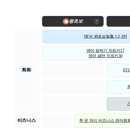
왕초보
NEW 왕초보탈출 1,2,3탄
영어 말하기 치트키17
영어 패턴 치트키30
회화
STU
비즈니스
한 끗 차이 비즈니스 영어회