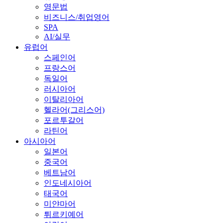
영문법
비즈니스/취업영어
SPA
AI/실무
유럽어
스페인어
프랑스어
독일어
러시아어
이탈리아어
헬라어(그리스어)
포르투갈어
라틴어
아시아어
일본어
중국어
베트남어
인도네시아어
태국어
미얀마어
튀르키예어