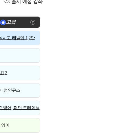
: 출시 예정 강좌
고급
사고 레벨업 1,2탄
1,2
디엄인유즈
 영어, 패턴 트레이닝
스 영어