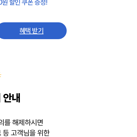
0원 할인 쿠폰 증정!
혜택 받기
 안내
동의를 해제하시면
보
등 고객님을 위한