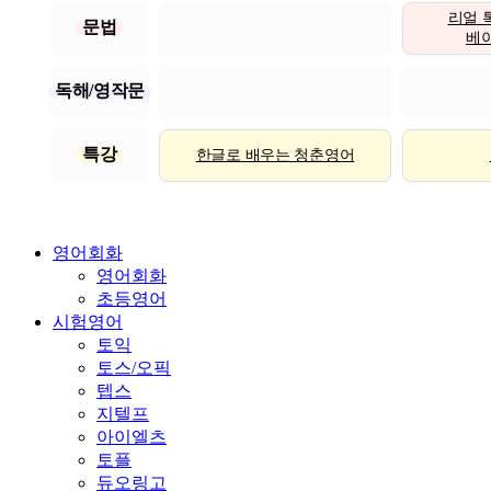
리얼 
문법
베이직
독해/영작문
특강
한글로 배우는 청춘영어
영어회화
영어회화
초등영어
시험영어
토익
토스/오픽
텝스
지텔프
아이엘츠
토플
듀오링고