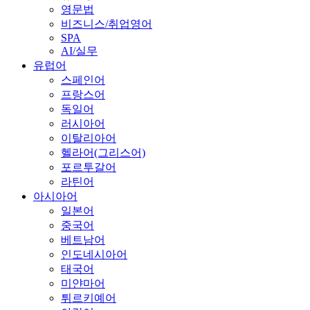
영문법
비즈니스/취업영어
SPA
AI/실무
유럽어
스페인어
프랑스어
독일어
러시아어
이탈리아어
헬라어(그리스어)
포르투갈어
라틴어
아시아어
일본어
중국어
베트남어
인도네시아어
태국어
미얀마어
튀르키예어