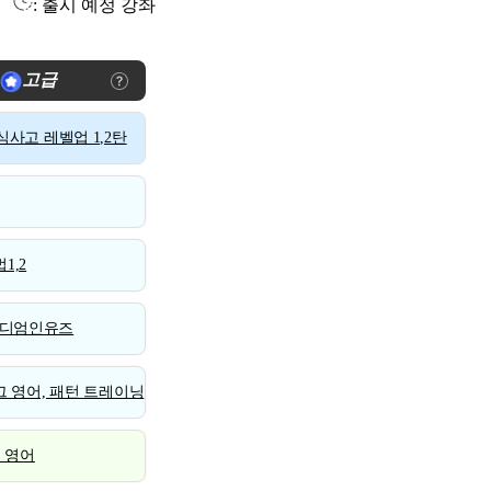
: 출시 예정 강좌
고급
사고 레벨업 1,2탄
1,2
디엄인유즈
 영어, 패턴 트레이닝
스 영어