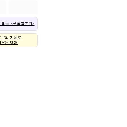
 미라클 <셜록홈즈편>
로몬의 지혜로
배우는 영어