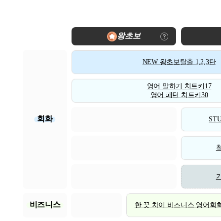
왕초보
NEW 왕초보탈출 1,2,3탄
영어 말하기 치트키17
영어 패턴 치트키30
회화
STU
비즈니스
한 끗 차이 비즈니스 영어회