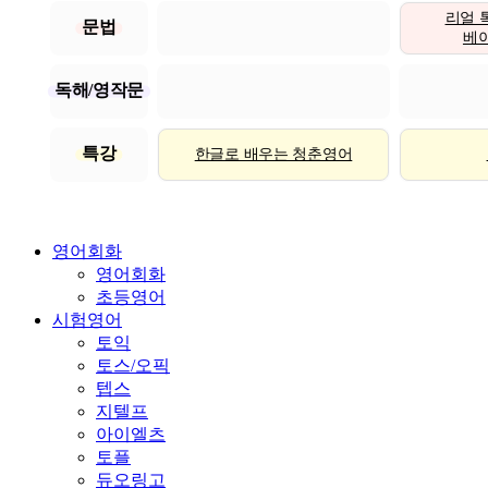
리얼 
문법
베이직
독해/영작문
특강
한글로 배우는 청춘영어
영어회화
영어회화
초등영어
시험영어
토익
토스/오픽
텝스
지텔프
아이엘츠
토플
듀오링고