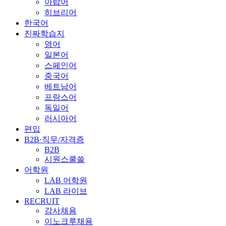
아랍어
히브리어
한국어
진짜학습지
영어
일본어
스페인어
중국어
베트남어
프랑스어
독일어
러시아어
편입
B2B·직무/자격증
B2B
시원스쿨쓸
어학원
LAB 어학원
LAB 라이브
RECRUIT
강사채용
이노크루채용