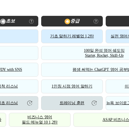
초보
중급
기초 말하기 레벨업 1,2탄
실전 영어식
100일 완성 영어 쉐도잉
Starter, Rocket, Skill-Up
DY with SNS
평생 써먹는 ChatGPT 영어 공부법
척척 리스닝
1인칭 시점 영어 말하기
이
기초 리스닝
트레이닝 훈련
뉴욕 브이로그
비즈니스 영어
화
ASAP 비즈니
필드 메뉴얼 10 1,2탄