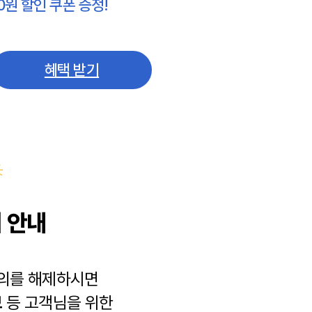
0원 할인 쿠폰 증정!
혜택 받기
 안내
동의를 해제하시면
보
등 고객님을 위한