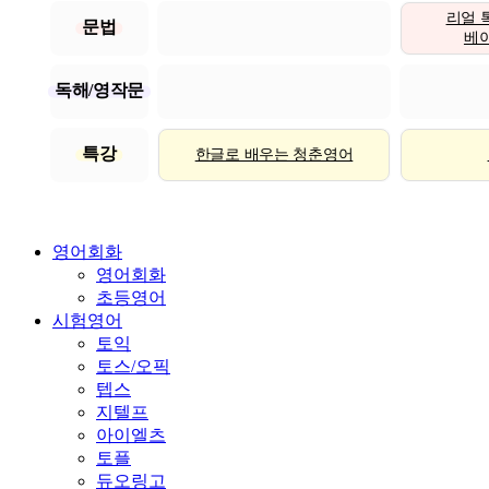
리얼 
문법
베이직
독해/영작문
특강
한글로 배우는 청춘영어
영어회화
영어회화
초등영어
시험영어
토익
토스/오픽
텝스
지텔프
아이엘츠
토플
듀오링고