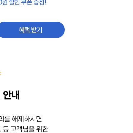
0원 할인 쿠폰 증정!
혜택 받기
 안내
동의를 해제하시면
보
등 고객님을 위한