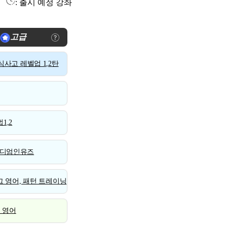
: 출시 예정 강좌
고급
사고 레벨업 1,2탄
1,2
디엄인유즈
 영어, 패턴 트레이닝
스 영어