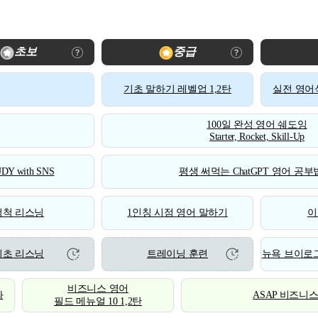
초보
중급
기초 말하기 레벨업 1,2탄
실전 영어식
100일 완성 영어 쉐도잉
Starter, Rocket, Skill-Up
DY with SNS
평생 써먹는 ChatGPT 영어 공부법
척척 리스닝
1인칭 시점 영어 말하기
이
기초 리스닝
트레이닝 훈련
뉴욕 브이로그
비즈니스 영어
화
ASAP 비즈니
필드 메뉴얼 10 1,2탄