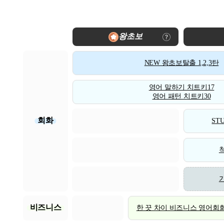
왕초보
NEW 왕초보탈출 1,2,3탄
영어 말하기 치트키17
영어 패턴 치트키30
회화
STU
비즈니스
한 끗 차이 비즈니스 영어회