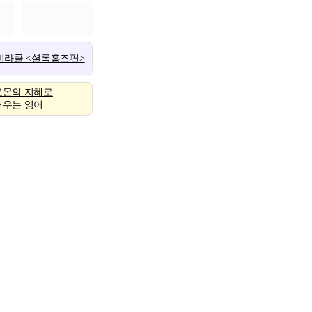
 미라클 <셜록홈즈편>
로몬의 지혜로
배우는 영어