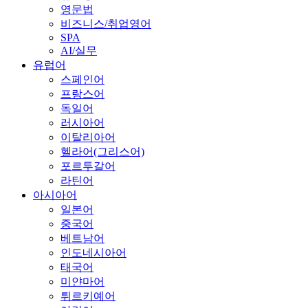
영문법
비즈니스/취업영어
SPA
AI/실무
유럽어
스페인어
프랑스어
독일어
러시아어
이탈리아어
헬라어(그리스어)
포르투갈어
라틴어
아시아어
일본어
중국어
베트남어
인도네시아어
태국어
미얀마어
튀르키예어