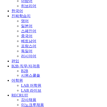
아랍어
히브리어
한국어
진짜학습지
영어
일본어
스페인어
중국어
베트남어
프랑스어
독일어
러시아어
편입
B2B·직무/자격증
B2B
시원스쿨쓸
어학원
LAB 어학원
LAB 라이브
RECRUIT
강사채용
이노크루채용