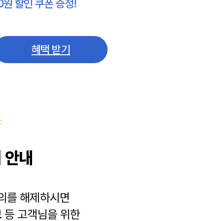
0원 할인 쿠폰 증정!
혜택 받기
 안내
동의를 해제하시면
보
등 고객님을 위한