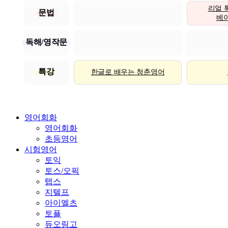
리얼 
문법
베이직
독해/영작문
특강
한글로 배우는 청춘영어
영어회화
영어회화
초등영어
시험영어
토익
토스/오픽
텝스
지텔프
아이엘츠
토플
듀오링고