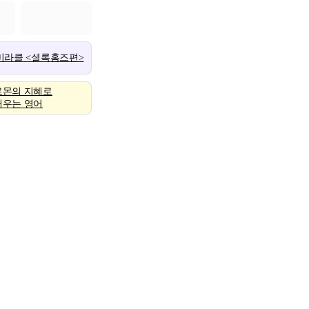
 미라클 <셜록홈즈편>
로몬의 지혜로
배우는 영어