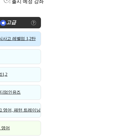
: 출시 예정 강좌
고급
사고 레벨업 1,2탄
1,2
디엄인유즈
 영어, 패턴 트레이닝
스 영어