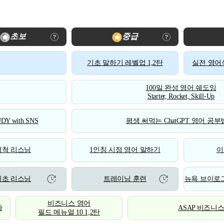
초보
중급
기초 말하기 레벨업 1,2탄
실전 영어식
100일 완성 영어 쉐도잉
Starter, Rocket, Skill-Up
DY with SNS
평생 써먹는 ChatGPT 영어 공부법
척척 리스닝
1인칭 시점 영어 말하기
이
기초 리스닝
트레이닝 훈련
뉴욕 브이로그
비즈니스 영어
화
ASAP 비즈니
필드 메뉴얼 10 1,2탄