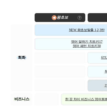
왕초보
NEW 왕초보탈출 1,2,3탄
영어 말하기 치트키17
영어 패턴 치트키30
회화
STU
비즈니스
한 끗 차이 비즈니스 영어회