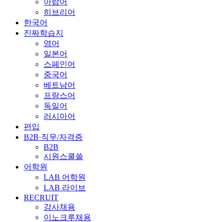
아랍어
히브리어
한국어
진짜학습지
영어
일본어
스페인어
중국어
베트남어
프랑스어
독일어
러시아어
편입
B2B·직무/자격증
B2B
시원스쿨쓸
어학원
LAB 어학원
LAB 라이브
RECRUIT
강사채용
이노크루채용