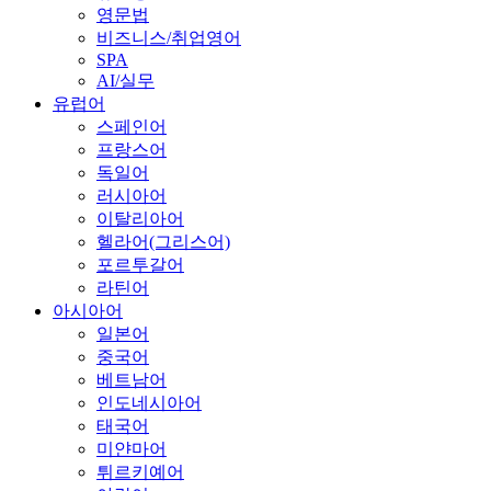
영문법
비즈니스/취업영어
SPA
AI/실무
유럽어
스페인어
프랑스어
독일어
러시아어
이탈리아어
헬라어(그리스어)
포르투갈어
라틴어
아시아어
일본어
중국어
베트남어
인도네시아어
태국어
미얀마어
튀르키예어