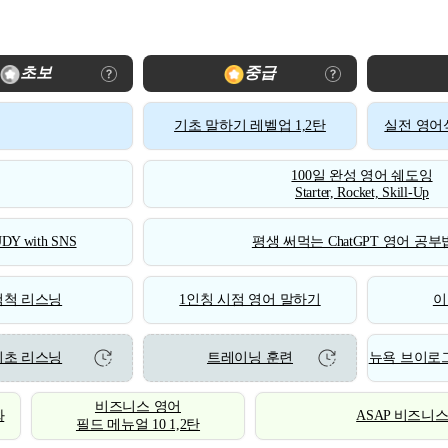
초보
중급
기초 말하기 레벨업 1,2탄
실전 영어식
100일 완성 영어 쉐도잉
Starter, Rocket, Skill-Up
DY with SNS
평생 써먹는 ChatGPT 영어 공부법
척척 리스닝
1인칭 시점 영어 말하기
이
기초 리스닝
트레이닝 훈련
뉴욕 브이로그
비즈니스 영어
화
ASAP 비즈니
필드 메뉴얼 10 1,2탄