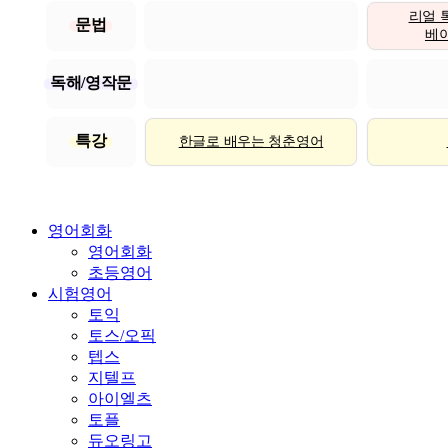
리얼 
문법
베이직
독해/영작문
특강
한글로 배우는 청춘영어
영어회화
영어회화
초등영어
시험영어
토익
토스/오픽
텝스
지텔프
아이엘츠
토플
듀오링고