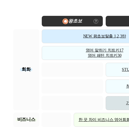
왕초보
NEW 왕초보탈출 1,2,3탄
영어 말하기 치트키17
영어 패턴 치트키30
회화
STU
비즈니스
한 끗 차이 비즈니스 영어회