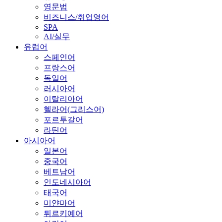
영문법
비즈니스/취업영어
SPA
AI/실무
유럽어
스페인어
프랑스어
독일어
러시아어
이탈리아어
헬라어(그리스어)
포르투갈어
라틴어
아시아어
일본어
중국어
베트남어
인도네시아어
태국어
미얀마어
튀르키예어