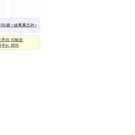
 미라클 <셜록홈즈편>
로몬의 지혜로
배우는 영어