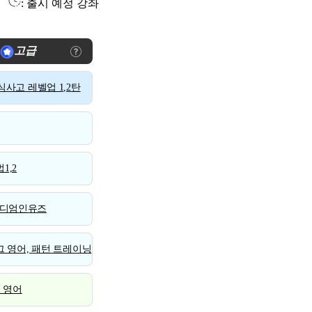
: 출시 예정 강좌
고급
사고 레벨업 1,2탄
1,2
디엄인유즈
 영어, 패턴 트레이닝
스 영어