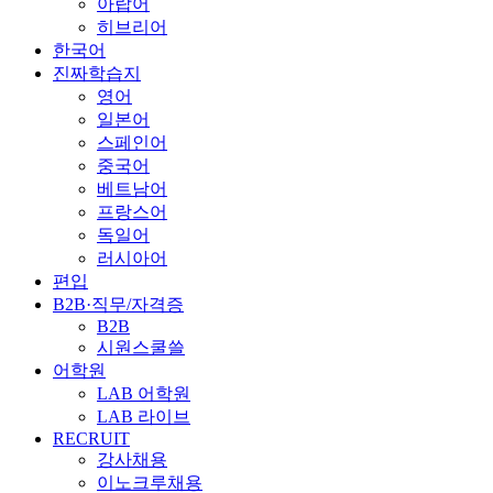
아랍어
히브리어
한국어
진짜학습지
영어
일본어
스페인어
중국어
베트남어
프랑스어
독일어
러시아어
편입
B2B·직무/자격증
B2B
시원스쿨쓸
어학원
LAB 어학원
LAB 라이브
RECRUIT
강사채용
이노크루채용