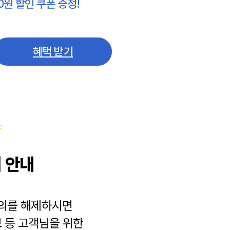
0원 할인 쿠폰 증정!
혜택 받기
 안내
동의를 해제하시면
보
등 고객님을 위한