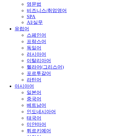
영문법
비즈니스/취업영어
SPA
AI/실무
유럽어
스페인어
프랑스어
독일어
러시아어
이탈리아어
헬라어(그리스어)
포르투갈어
라틴어
아시아어
일본어
중국어
베트남어
인도네시아어
태국어
미얀마어
튀르키예어