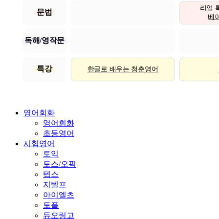
리얼 
문법
베이직
독해/영작문
특강
한글로 배우는 청춘영어
영어회화
영어회화
초등영어
시험영어
토익
토스/오픽
텝스
지텔프
아이엘츠
토플
듀오링고