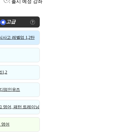
: 출시 예정 강좌
고급
사고 레벨업 1,2탄
1,2
디엄인유즈
 영어, 패턴 트레이닝
스 영어