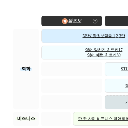
왕초보
NEW 왕초보탈출 1,2,3탄
영어 말하기 치트키17
영어 패턴 치트키30
회화
STU
비즈니스
한 끗 차이 비즈니스 영어회