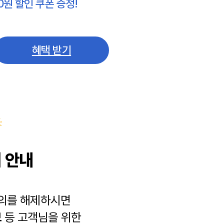
0원 할인 쿠폰 증정!
혜택 받기
 안내
동의를 해제하시면
보
등 고객님을 위한