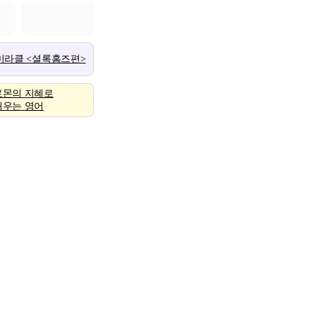
 미라클 <셜록홈즈편>
로몬의 지혜로
배우는 영어