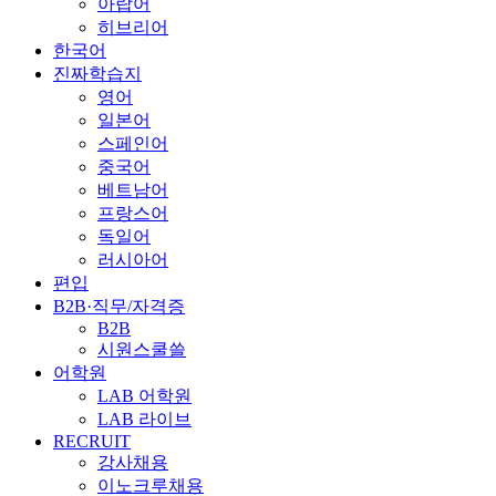
아랍어
히브리어
한국어
진짜학습지
영어
일본어
스페인어
중국어
베트남어
프랑스어
독일어
러시아어
편입
B2B·직무/자격증
B2B
시원스쿨쓸
어학원
LAB 어학원
LAB 라이브
RECRUIT
강사채용
이노크루채용