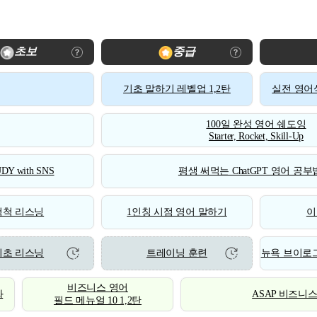
초보
중급
기초 말하기 레벨업 1,2탄
실전 영어식
100일 완성 영어 쉐도잉
Starter, Rocket, Skill-Up
DY with SNS
평생 써먹는 ChatGPT 영어 공부법
척척 리스닝
1인칭 시점 영어 말하기
이
기초 리스닝
트레이닝 훈련
뉴욕 브이로그
비즈니스 영어
화
ASAP 비즈니
필드 메뉴얼 10 1,2탄