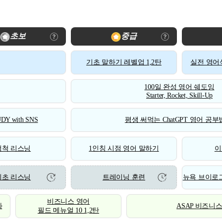
초보
중급
기초 말하기 레벨업 1,2탄
실전 영어식
100일 완성 영어 쉐도잉
Starter, Rocket, Skill-Up
DY with SNS
평생 써먹는 ChatGPT 영어 공부법
척척 리스닝
1인칭 시점 영어 말하기
이
기초 리스닝
트레이닝 훈련
뉴욕 브이로그
비즈니스 영어
화
ASAP 비즈니
필드 메뉴얼 10 1,2탄