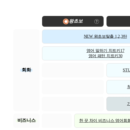
왕초보
NEW 왕초보탈출 1,2,3탄
영어 말하기 치트키17
영어 패턴 치트키30
회화
STU
비즈니스
한 끗 차이 비즈니스 영어회