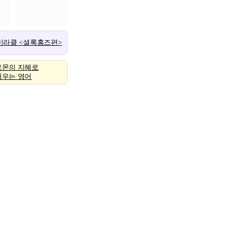
 미라클 <셜록홈즈편>
로몬의 지혜로
배우는 영어