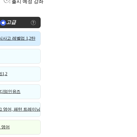
: 출시 예정 강좌
고급
사고 레벨업 1,2탄
1,2
디엄인유즈
 영어, 패턴 트레이닝
스 영어