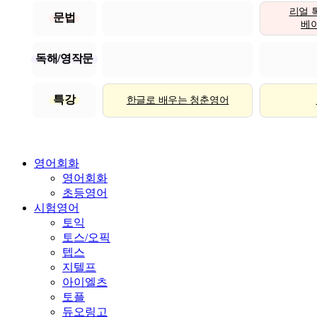
리얼 
문법
베이직
독해/영작문
특강
한글로 배우는 청춘영어
영어회화
영어회화
초등영어
시험영어
토익
토스/오픽
텝스
지텔프
아이엘츠
토플
듀오링고