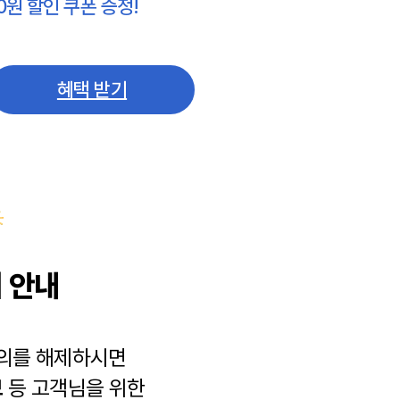
0원 할인 쿠폰 증정!
혜택 받기
 안내
동의를 해제하시면
보
등 고객님을 위한