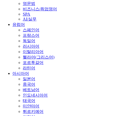
영문법
비즈니스/취업영어
SPA
AI/실무
유럽어
스페인어
프랑스어
독일어
러시아어
이탈리아어
헬라어(그리스어)
포르투갈어
라틴어
아시아어
일본어
중국어
베트남어
인도네시아어
태국어
미얀마어
튀르키예어