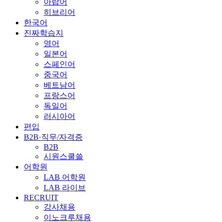
아랍어
히브리어
한국어
진짜학습지
영어
일본어
스페인어
중국어
베트남어
프랑스어
독일어
러시아어
편입
B2B·직무/자격증
B2B
시원스쿨쓸
어학원
LAB 어학원
LAB 라이브
RECRUIT
강사채용
이노크루채용