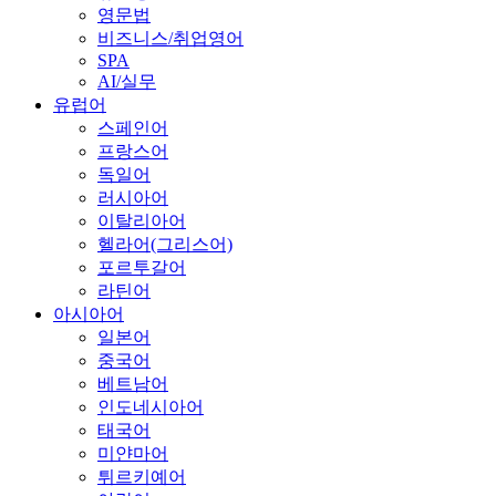
영문법
비즈니스/취업영어
SPA
AI/실무
유럽어
스페인어
프랑스어
독일어
러시아어
이탈리아어
헬라어(그리스어)
포르투갈어
라틴어
아시아어
일본어
중국어
베트남어
인도네시아어
태국어
미얀마어
튀르키예어