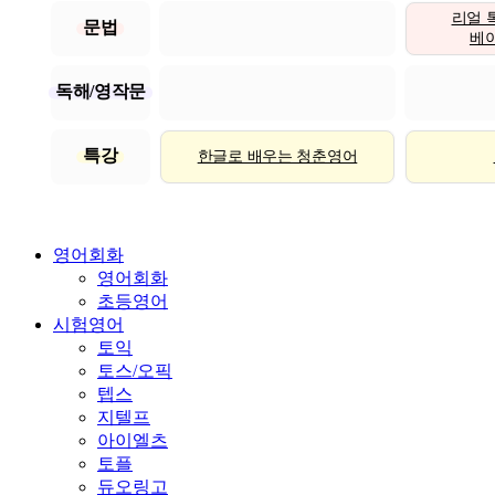
리얼 
문법
베이직
독해/영작문
특강
한글로 배우는 청춘영어
영어회화
영어회화
초등영어
시험영어
토익
토스/오픽
텝스
지텔프
아이엘츠
토플
듀오링고