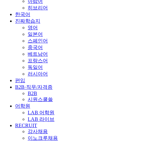
아랍어
히브리어
한국어
진짜학습지
영어
일본어
스페인어
중국어
베트남어
프랑스어
독일어
러시아어
편입
B2B·직무/자격증
B2B
시원스쿨쓸
어학원
LAB 어학원
LAB 라이브
RECRUIT
강사채용
이노크루채용