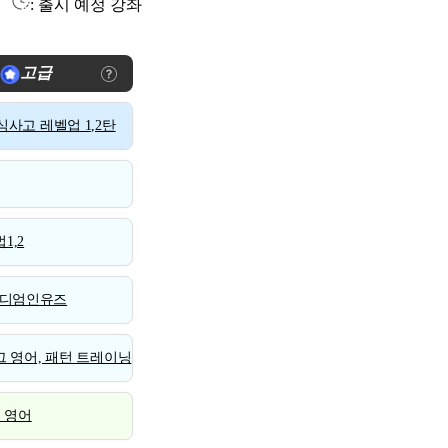
: 출시 예정 강좌
고급
사고 레벨업 1,2탄
1,2
디엄인유즈
 영어, 패턴 트레이닝
스 영어