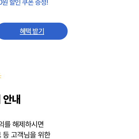
0원 할인 쿠폰 증정!
혜택 받기
 안내
동의를 해제하시면
보
등 고객님을 위한