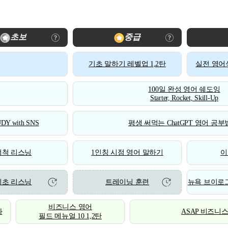
초보
중급
기초 말하기 레벨업 1,2탄
실전 영어식
100일 완성 영어 쉐도잉
Starter, Rocket, Skill-Up
DY with SNS
평생 써먹는 ChatGPT 영어 공부법
척척 리스닝
1인칭 시점 영어 말하기
이
기초 리스닝
트레이닝 훈련
뉴욕 브이로그
비즈니스 영어
화
ASAP 비즈니
필드 메뉴얼 10 1,2탄