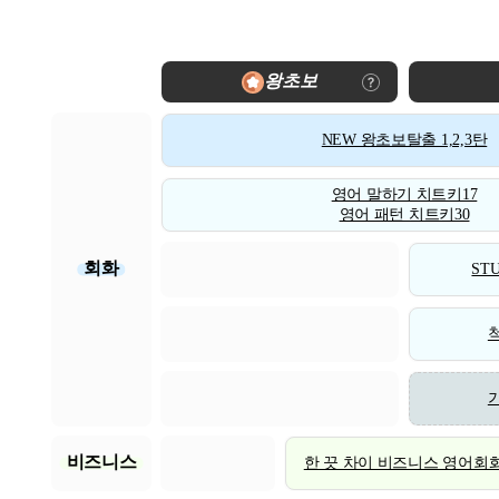
왕초보
NEW 왕초보탈출 1,2,3탄
영어 말하기 치트키17
영어 패턴 치트키30
회화
STU
비즈니스
한 끗 차이 비즈니스 영어회