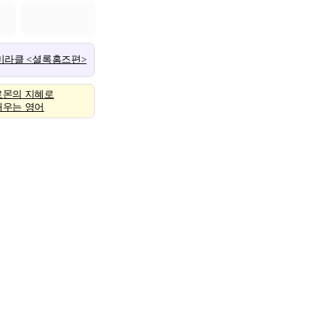
 미라클 <셜록홈즈편>
로몬의 지혜로
배우는 영어